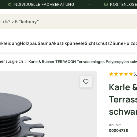
INDIVIDUELLE FACHBERATUNG
KOSTENLOS
 du? z.B.
Holz Terrassendielen hellbraun
rkleidung
Holzbau
Sauna
Akustikpaneele
Sichtschutz
Zäune
Holzs
enausgleich
Karle & Rubner TERRACON Terrassenlager, Polypropylen schwa
5
Karle
Terras
schwar
Art-Nr.:
00004738