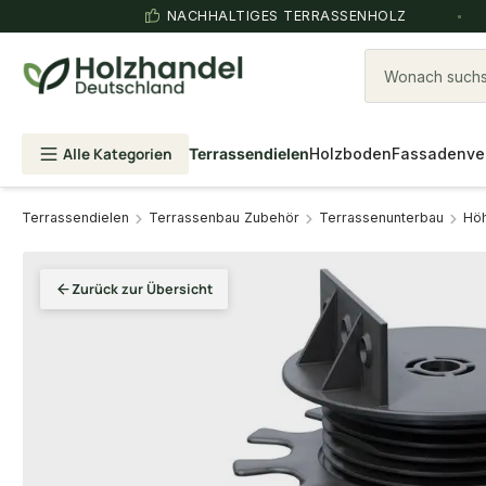
NACHHALTIGES TERRASSENHOLZ
Wonach suchst
Alle Kategorien
Terrassendielen
Holzboden
Fassadenve
Terrassendielen
Terrassenbau Zubehör
Terrassenunterbau
Höh
Zurück zur Übersicht