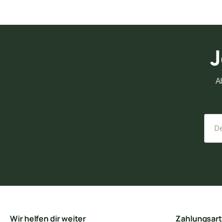
J
A
Wir helfen dir weiter
Zahlungsar