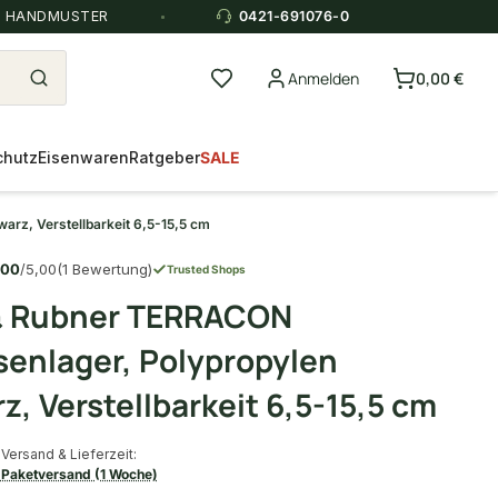
E HANDMUSTER
0421-691076-0
Anmelden
0,00 €
chutz
Eisenwaren
Ratgeber
SALE
rz, Verstellbarkeit 6,5-15,5 cm
,00
/5,00
(1 Bewertung)
Trusted Shops
 & Rubner TERRACON
senlager, Polypropylen
z, Verstellbarkeit 6,5-15,5 cm
Versand & Lieferzeit:
Paketversand (1 Woche)