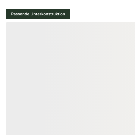
Passende Unterkonstruktion
Produktgalerie überspringen
−56 %
HOLZ UNTERKONSTRUKTION
ALU UNTERKONST
Eiche Konstruktionsholz, 45x70
KAHRS Alumin
mm, KD, allseitig glatt gehobelt
Unterkonstruk
*Rustikal*, Kanten gefast
schwarz, *eco
18-220395
18-
Art-Nr.
Art-Nr.
45 × 70 mm
29 
Maße
Maße
Standard
unb
Sortierung
Verfügbar