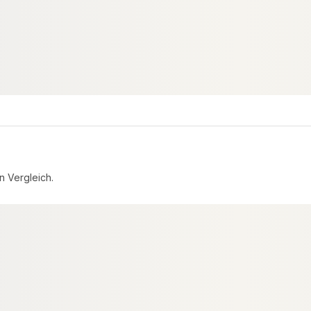
3.126,28 lfm
Verfügbar
7,16 € / lfm
5,24 €
konfigurierbar
konfigurierbar
ab
/ lfm
n Vergleich.