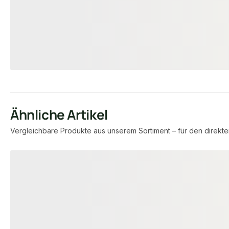
1.340 lfm
Verfügbar
9,45 € / lfm
4,15 €
7,95 €
konfigurierbar
ab
/ lfm
ab
/ lfm
Ähnliche Artikel
Vergleichbare Produkte aus unserem Sortiment – für den direkte
Produktgalerie überspringen