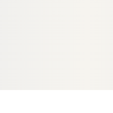
H
HÖHENAUSGLEICH
er TERRACON
Karle & Rubner TERRACON
, CLIP, Polypropylen
Terrassenlager, Polypropylen
ellbarkeit 3,5-7,0
schwarz, Verstellbarkeit 2,5-4,0
21670
00004717
Art-Nr.
cm
egrenzt
unbegrenzt
Verfügbar
3,89 €
/ Stück