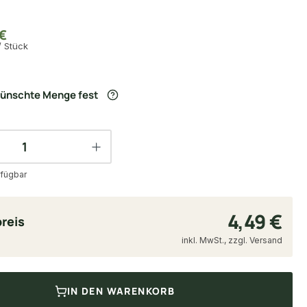
€
/ Stück
wünschte Menge fest
fügbar
4,49 €
reis
inkl. MwSt., zzgl. Versand
IN DEN WARENKORB