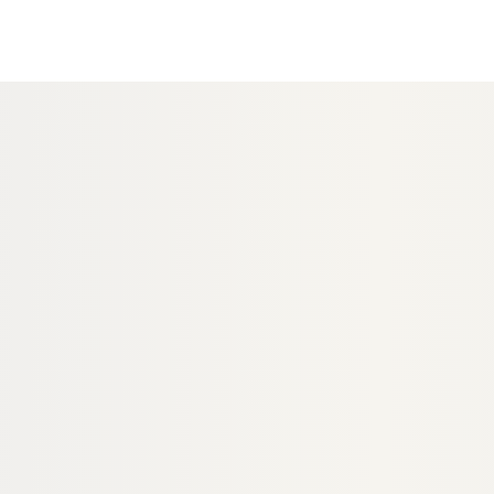
−27 %
RUKTION
HOLZ UNTERKONSTRUKTION
ium
Bangkirai Konstruktionsholz,
tion, 29x49 mm,
45x70 mm, AD, 2-seitig fein
*
geriffelt
204597
18-204583
Art-Nr.
× 49 mm
45 × 70 mm
Maße
egrenzt
Pin Holes No Defects
Sortierung