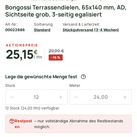
Bongossi Terrassendielen, 65x140 mm, AD,
Sichtseite grob, 3-seitig egalisiert
Art-Nr.:
Sortierung:
Versand & Lieferzeit:
00022686
Standard
Stückgutversand (3-4 Wochen)
AKTIONSPREIS
25,15
€
29,99 €
/ lfm
−16 %
Lege die gewünschte Menge fest
Stück
Meter
12 Stück (24,00 lfm) verfügbar
Restpost
– nur vollständige Abnahme des Restbestands
en
möglich.