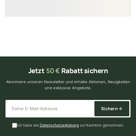
22,11 €
19,67 €
konfigurierbar
ab
/ lfm
ab
/ lfm
Jetzt
50 €
Rabatt sichern
Abonniere unseren Newsletter und erhalte Aktionen, Neuigkeiten
und exklusive Angebote.
*
E-Mail-Adresse
Sichern
Ich habe die
Datenschutzerklärung
zur Kenntnis genommen.