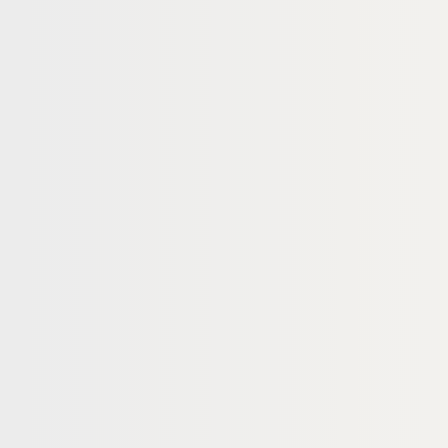
ENDIELEN
CUMARU TERRASSENDIELEN
sendielen, 25x145
Cumaru Terrassendielen, 21x90
glatt
mm, KD, glatt/glatt
22953
18-201623
Art-Nr.
 145 mm
21 × 90 mm
Maße
ndard
Standard
Sortierung
5,95 lfm
5.126,65 lfm
Verfügbar
5,34 €
konfigurierbar
konfigurierbar
fm
ab
/ lfm