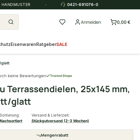
E HANDMUSTER
0421-691076-0
Anmelden
0,00 €
chutz
Eisenwaren
Ratgeber
SALE
glatt
och keine Bewertungen
Trusted Shops
 Terrassendielen, 25x145 mm,
tt/glatt
Sortierung:
Versand & Lieferzeit:
Nachsortiert
Stückgutversand (2-3 Wochen)
Mengenrabatt