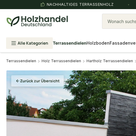
NACHHALTIGES TERRASSENHOLZ
Wonach suchst
Alle Kategorien
Terrassendielen
Holzboden
Fassadenve
Terrassendielen
Holz Terrassendielen
Hartholz Terrassendielen
Zurück zur Übersicht