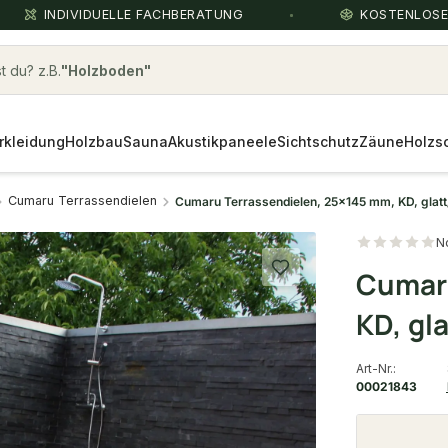
INDIVIDUELLE FACHBERATUNG
KOSTENLOS
 du? z.B.
Holz Terrassendielen
Über die Suche findest du in
rkleidung
Holzbau
Sekunden das
Sauna
passende Produkt
Akustikpaneele
.
Sichtschutz
Zäune
Holzs
Cumaru Terrassendielen
Cumaru Terrassendielen, 25x145 mm, KD, glatt/
N
Cumaru
KD, gla
Art-Nr.:
00021843