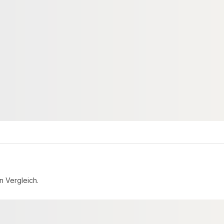
ium
Bangkirai Konstruktionsholz,
tion, 29x49 mm,
45x70 mm, AD, 2-seitig fein
*
geriffelt
204597
18-204583
Art-Nr.
× 49 mm
45 × 70 mm
Maße
egrenzt
Pin Holes No Defects
Sortierung
3.172,03 lfm
Verfügbar
7,16 € / lfm
5,24 €
konfigurierbar
konfigurierbar
ab
/ lfm
n Vergleich.
FSC® zertifiziert