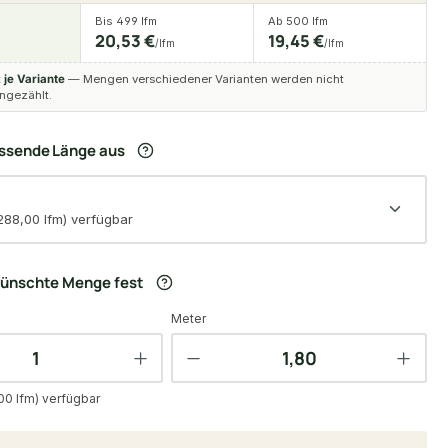
Bis 499 lfm
Ab 500 lfm
20,53 €
19,45 €
/lfm
/lfm
t
je Variante
— Mengen verschiedener Varianten werden nicht
gezählt.
assende Länge aus
288,00 lfm) verfügbar
wünschte Menge fest
Meter
00 lfm) verfügbar