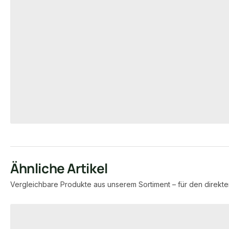
Eiche Konstruktionsholz, 45x70
KAHRS Alumin
mm, KD, allseitig glatt gehobelt
Unterkonstruk
*Rustikal*, Kanten gefast
schwarz, *eco
18-220395
18-
Art-Nr.
Art-Nr.
45 × 70 mm
29 
Maße
Maße
Standard
unb
Sortierung
Verfügbar
1.382,50 lfm
Verfügbar
9,45 € / lfm
4,15 €
7,95 €
konfigurierbar
ab
/ lfm
ab
/ lfm
Ähnliche Artikel
Vergleichbare Produkte aus unserem Sortiment – für den direkte
Produktgalerie überspringen
−44 %