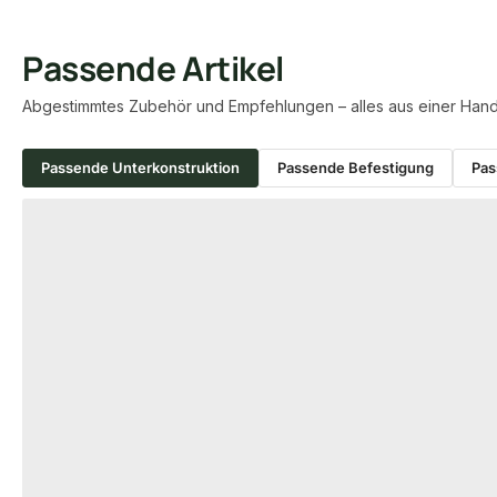
Passende Artikel
Abgestimmtes Zubehör und Empfehlungen – alles aus einer Hand
Passende Unterkonstruktion
Passende Befestigung
Pas
Produktgalerie überspringen
−56 %
HOLZ UNTERKONSTRUKTION
ALU UNTERKONST