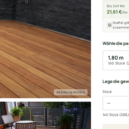
Bis 249 lfm
21,61 €
/lfm
Staffel gil
zusammen
Wähle die p
1,80 m
160 Stück (
Lege die ge
Stück
Abbildung ähnlich
160 Stück (288,