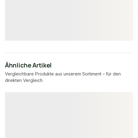
9.278,40 lfm
21.05
Verfügbar
Verfügbar
11,08 €
13,68 €
konfigurierbar
ab
/ lfm
ab
/ lf
Ähnliche Artikel
Vergleichbare Produkte aus unserem Sortiment – für den
direkten Vergleich.
Produktgalerie überspringen