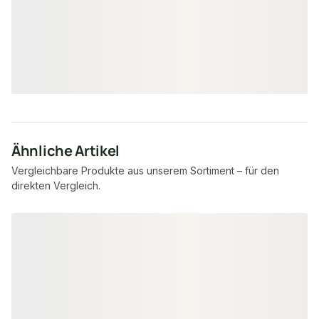
9.278,40 lfm
21.05
Verfügbar
Verfügbar
11,08 €
13,68 €
konfigurierbar
ab
/ lfm
ab
/ lf
Ähnliche Artikel
Vergleichbare Produkte aus unserem Sortiment – für den
direkten Vergleich.
Produktgalerie überspringen