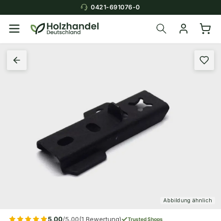
0421-691076-0
Abbildung ähnlich
5,00
/5,00
(1 Bewertung)
Trusted Shops