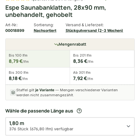
Espe Saunabanklatten, 28x90 mm,
unbehandelt, gehobelt
Art-Nr.:
Sortierung:
Versand & Lieferzeit:
00018899
Nachsortiert
Stückgutversand (2-3 Wochen)
Mengenrabatt
Bis 100 lfm
Bis 201 lfm
8,79 €
8,36 €
/lfm
/lfm
Bis 300 lfm
Ab 301 lfm
8,18 €
7,92 €
/lfm
/lfm
Staffel gilt
je Variante
— Mengen verschiedener Varianten
werden nicht zusammengezählt.
Wähle die passende Länge aus
1,80 m
376 Stück (676,80 lfm) verfügbar