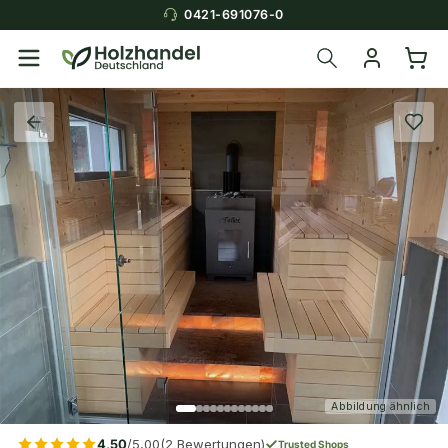
0421-691076-0
Abbildung ähnlich
4,50
/5,00
(2 Bewertungen)
Trusted Shops