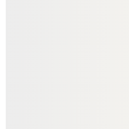
KONSTRUKTIONSVOLLHOLZ
KONSTRUKTIONS
Konstruktionsvollholz Fichte,
Konstruktionsv
80x80 mm, NSi nach DIN 4074,
60x60 mm, NSi
Holzfeuchte 15% +/- 3%
Holzfeuchte 1
00020544
000
Art-Nr.
Art-Nr.
80 × 80 mm
60 
Maße
Maße
unbegrenzt
unb
Verfügbar
Verfügbar
6,60 €
3,70 €
konfigurierbar
/ lfm
/ lfm