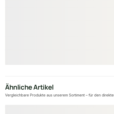
DAMPFSPERRE
SONSTIGES ZUBE
Alufolie Dampfsperre 100 my, 0,1
Coroplast 156
mm stark, 1,00 m breit, für den
Klebeband 75 m
Saunabau
für den Sauna
00083001
18-2
Art-Nr.
Art-Nr.
unbegrenzt
unb
Verfügbar
Verfügbar
10,90 €
50,47 €
konfigurierbar
/ m²
/ Stüc
Ähnliche Artikel
Vergleichbare Produkte aus unserem Sortiment – für den direkte
Produktgalerie überspringen