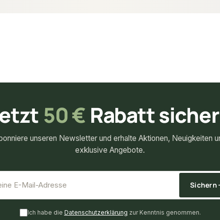
etzt
50 €
Rabatt siche
bonniere unseren Newsletter und erhalte Aktionen, Neuigkeiten u
exklusive Angebote.
*
E-Mail-Adresse
Sichern
Ich habe die
Datenschutzerklärung
zur Kenntnis genommen.