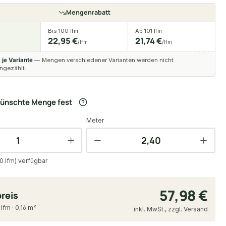
Mengenrabatt
Bis 100 lfm
Ab 101 lfm
22,95 €
21,74 €
/lfm
/lfm
t
je Variante
— Mengen verschiedener Varianten werden nicht
gezählt.
wünschte Menge fest
Meter
0 lfm) verfügbar
57,98 €
reis
 lfm · 0,16 m²
inkl. MwSt., zzgl. Versand