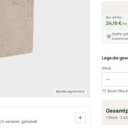
Bis 49 lfm
24,16 €
/lfm
Staffel gil
zusammen
Lege die ge
Stück
77 Stück (184,8
Abbildung ähnlich
Gesamtp
1 Stück · 2,40
h verleimt, gehobelt