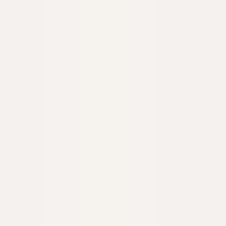
VOLLHOLZ
KONSTRUKTIONSVOLLHOLZ
ollholz Fichte,
Konstruktionsvollholz Fichte,
 nach DIN 4074,
60x80 mm, NSi nach DIN 4074,
5% +/- 3%
Holzfeuchte 15% +/- 3%
20534
00020535
Art-Nr.
× 60 mm
80 × 60 mm
Maße
egrenzt
unbegrenzt
Verfügbar
4,95 €
konfigurierbar
konfigurierbar
/ lfm