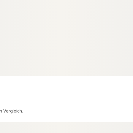
HÖR
SAUNA-BANKLATTEN
0 AWX Klebetape /
Espe Saunabanklatten, 28x90 mm
m / 50 mtr. Rolle
unbehandelt, gehobelt
bau
01757
00018899
Art-Nr.
egrenzt
28 × 90 mm
Maße
Nachsortiert
Sortierung
5.879,10 lfm
Verfügbar
7,92 €
konfigurierbar
k
ab
/ lfm
n Vergleich.