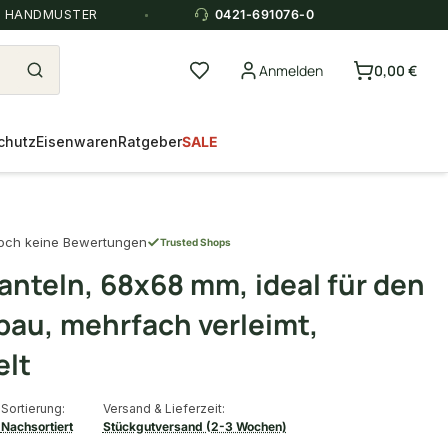
E HANDMUSTER
0421-691076-0
Anmelden
0,00 €
chutz
Eisenwaren
Ratgeber
SALE
och keine Bewertungen
Trusted Shops
anteln, 68x68 mm, ideal für den
au, mehrfach verleimt,
elt
Sortierung:
Versand & Lieferzeit:
Nachsortiert
Stückgutversand (2-3 Wochen)