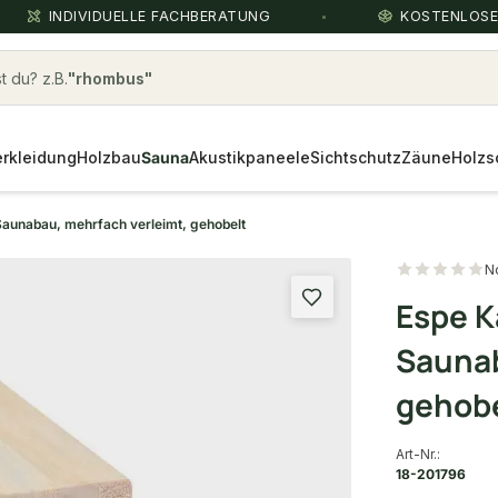
INDIVIDUELLE FACHBERATUNG
KOSTENLOS
 du? z.B.
Holzbau
rkleidung
Holzbau
Sauna
Akustikpaneele
Sichtschutz
Zäune
Holzs
Saunabau, mehrfach verleimt, gehobelt
N
Espe K
Saunab
gehob
Art-Nr.:
18-201796