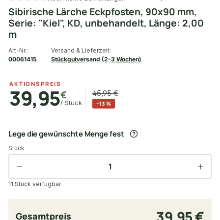
Sibirische Lärche Eckpfosten, 90x90 mm,
Serie: "Kiel", KD, unbehandelt, Länge: 2,00
m
Art-Nr.:
Versand & Lieferzeit:
00061415
Stückgutversand (2-3 Wochen)
AKTIONSPREIS
39,95
€
45,95 €
/ Stück
−13 %
Lege die gewünschte Menge fest
Stück
11 Stück verfügbar
39,95 €
Gesamtpreis