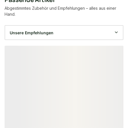
Abgestimmtes Zubehör und Empfehlungen – alles aus einer
Hand.
Produktgalerie überspringen
GARTENHOLZSCHRAUBEN
PFOSTENTRÄGER
SPAX Pfostenschrauben, 8,0x50
H-Pfostenanker