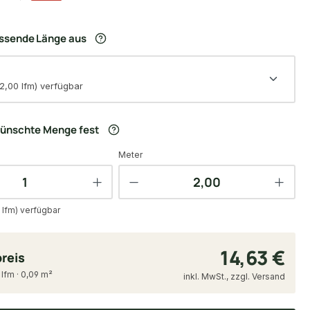
assende Länge aus
2,00 lfm) verfügbar
wünschte Menge fest
Meter
 lfm) verfügbar
14,63 €
reis
 lfm · 0,09 m²
inkl. MwSt., zzgl. Versand