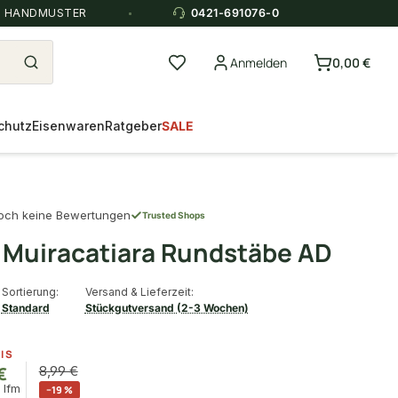
E HANDMUSTER
0421-691076-0
Anmelden
0,00 €
chutz
Eisenwaren
Ratgeber
SALE
och keine Bewertungen
Trusted Shops
Muiracatiara Rundstäbe AD
Sortierung:
Versand & Lieferzeit:
Standard
Stückgutversand (2-3 Wochen)
IS
€
8,99 €
/ lfm
−19 %