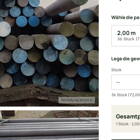
Wähle die p
2,00 m
36 Stück (7
Lege die ge
Stück
36 Stück (72,00
Abbildung ähnlich
Gesamtp
1 Stück · 2,00