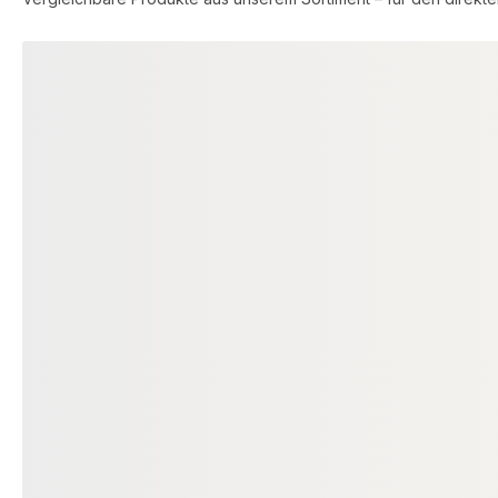
Produktgalerie überspringen
−7 %
FSC® zertifiziert
HOLZ UNTERKONSTRUKTION
HOLZ ZAUNPFOST
Tauari Konstruktionsholz/
Douglasie Mitt
Pfosten, 90x90 mm KD, 4-seitig
90x90mm, Seri
gehobelt
unbehandelt, 
18-205145
000
Art-Nr.
Art-Nr.
90 × 90 mm
90 ×
Maße
Maße
Standard
Sta
Sortierung
Sortierung
282 lfm
200
Verfügbar
Verfügbar