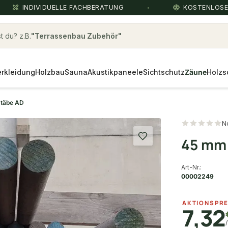
INDIVIDUELLE FACHBERATUNG
KOSTENLOS
 du? z.B.
lärche
rkleidung
Holzbau
Sauna
Akustikpaneele
Sichtschutz
Zäune
Holzs
stäbe AD
N
45 mm 
Art-Nr.:
00002249
AKTIONSPRE
7,32