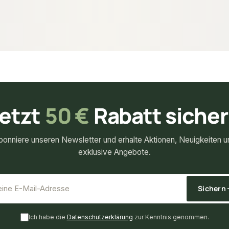
16,44 €
konfigurierbar
k
ab
/ lfm
etzt
50 €
Rabatt siche
bonniere unseren Newsletter und erhalte Aktionen, Neuigkeiten u
exklusive Angebote.
*
E-Mail-Adresse
Sichern
Ich habe die
Datenschutzerklärung
zur Kenntnis genommen.