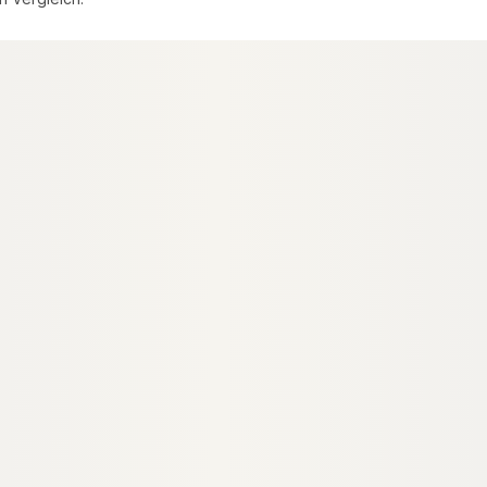
FSC® zertifiziert
EN
HOLZ ZAUNPFOSTEN
elpfosten,
Tauari-Vermelho Mittelpfosten,
e: "Bremen" KD,
90x90 mm, Serie: "Hamburg", KD,
Länge: 2,00 m
zweiseitig genutet
21608
00061610
Art-Nr.
 90 × 2000 mm
90 × 90 mm
Maße
ndard
Standard
Sortierung
 Stück
3.817 lfm
Verfügbar