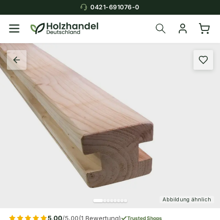
0421-691076-0
Abbildung ähnlich
5,00
/5,00
(1 Bewertung)
Trusted Shops