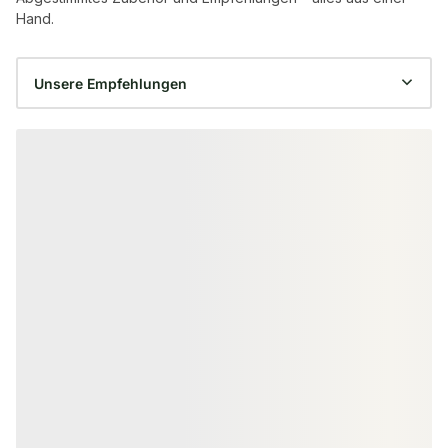
Hand.
Produktgalerie überspringen
GARTENHOLZSCHRAUBEN
PFOSTENTRÄGER
SPAX Pfostenschrauben, 8,0x50
H-Pfostenanker
mm, Edelstahl A2, mit
für 91 mm Pfost