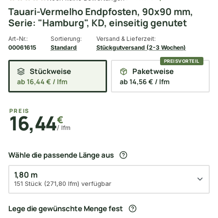
Tauari-Vermelho Endpfosten, 90x90 mm,
Serie: "Hamburg", KD, einseitig genutet
Art-Nr.:
Sortierung:
Versand & Lieferzeit:
00061615
Standard
Stückgutversand (2-3 Wochen)
Stückweise
Paketweise
ab 16,44 € / lfm
ab 14,56 € / lfm
PREIS
16,44
€
/ lfm
Wähle die passende Länge aus
1,80 m
151 Stück (271,80 lfm) verfügbar
Lege die gewünschte Menge fest