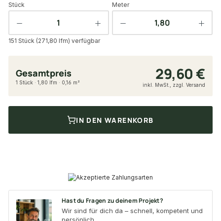
Stück
Meter
151 Stück (271,80 lfm) verfügbar
29,60 €
Gesamtpreis
1 Stück · 1,80 lfm · 0,16 m²
inkl. MwSt., zzgl. Versand
IN DEN WARENKORB
Hast du Fragen zu deinem Projekt?
Wir sind für dich da – schnell, kompetent und
persönlich.