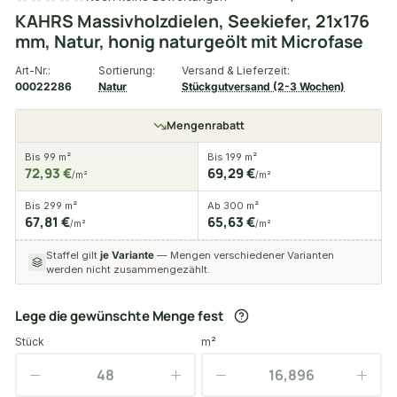
KAHRS Massivholzdielen, Seekiefer, 21x176
mm, Natur, honig naturgeölt mit Microfase
Art-Nr.:
Sortierung:
Versand & Lieferzeit:
00022286
Natur
Stückgutversand (2-3 Wochen)
Mengenrabatt
Bis 99 m²
Bis 199 m²
72,93 €
69,29 €
/m²
/m²
Bis 299 m²
Ab 300 m²
67,81 €
65,63 €
/m²
/m²
Staffel gilt
je Variante
— Mengen verschiedener Varianten
werden nicht zusammengezählt.
Lege die gewünschte Menge fest
Stück
m²