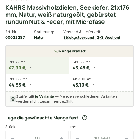
KAHRS Massivholzdielen, Seekiefer, 21x176
mm, Natur, weiß naturgeölt, gebürstet
rundum Nut & Feder, mit Microfase
Art-Nr.:
Sortierung:
Versand & Lieferzeit:
00022287
Natur
Stückgutversand (2-3 Wochen)
Mengenrabatt
Bis 99 m²
Bis 199 m²
47,90 €
45,48 €
/m²
/m²
Bis 299 m²
Ab 300 m²
44,55 €
43,10 €
/m²
/m²
Staffel gilt
je Variante
— Mengen verschiedener Varianten
werden nicht zusammengezählt.
Lege die gewünschte Menge fest
Stück
m²