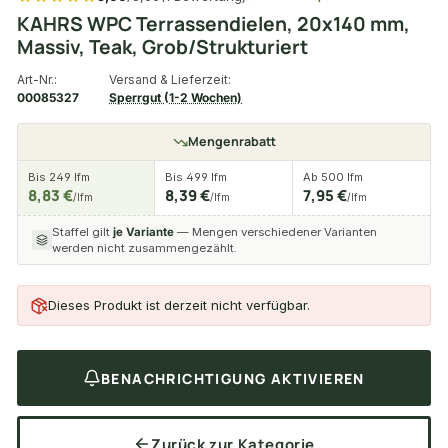
KAHRS WPC Terrassendielen, 20x140 mm,
Massiv, Teak, Grob/Strukturiert
Art-Nr.:
Versand & Lieferzeit:
00085327
Sperrgut (1-2 Wochen)
Mengenrabatt
Bis 249 lfm
Bis 499 lfm
Ab 500 lfm
8,83 €
8,39 €
7,95 €
/lfm
/lfm
/lfm
Staffel gilt
je Variante
— Mengen verschiedener Varianten
werden nicht zusammengezählt.
Dieses Produkt ist derzeit nicht verfügbar.
BENACHRICHTIGUNG AKTIVIEREN
Zurück zur Kategorie