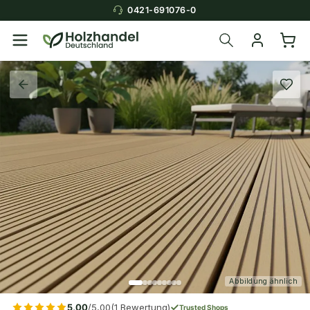
0421-691076-0
Abbildung ähnlich
5,00
/5,00
(1 Bewertung)
Trusted Shops