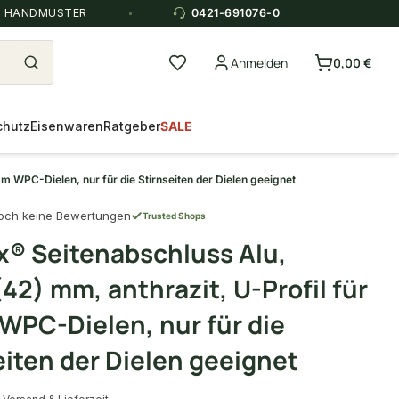
E HANDMUSTER
0421-691076-0
Anmelden
0,00 €
chutz
Eisenwaren
Ratgeber
SALE
m WPC-Dielen, nur für die Stirnseiten der Dielen geeignet
och keine Bewertungen
Trusted Shops
x® Seitenabschluss Alu,
42) mm, anthrazit, U-Profil für
PC-Dielen, nur für die
eiten der Dielen geeignet