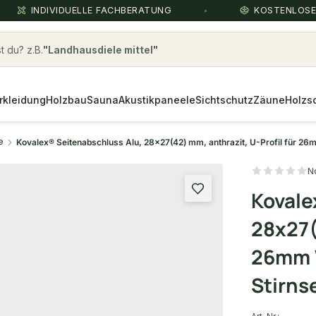
INDIVIDUELLE FACHBERATUNG
KOSTENLOS
Landhausdiele mittel
 du? z.B.
rkleidung
Holzbau
Sauna
Akustikpaneele
Sichtschutz
Zäune
Holzs
e
Kovalex® Seitenabschluss Alu, 28x27(42) mm, anthrazit, U-Profil für 26m
N
Kovale
28x27(
26mm W
Stirns