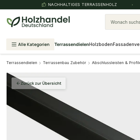
NACHHALTIGES TERRASSENHOLZ
Wonach suchst
Alle Kategorien
Terrassendielen
Holzboden
Fassadenve
Terrassendielen
Terrassenbau Zubehör
Abschlussleisten & Profil
Zurück zur Übersicht