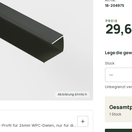
Art-Nr.:
18-204975
PREIS
29,
Lege die ge
Stück
Unbegrenzt ver
Abbildung ähnlich
Gesamtp
1 Stück
Profil für 26mm WPC-Dielen, nur für die Stirnseiten der Dielen geeigne