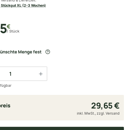
Versand & Lieferzeit:
Stückgut XL (2-3 Wochen)
65
€
/ Stück
wünschte Menge fest
fügbar
29,65 €
reis
inkl. MwSt., zzgl. Versand
t