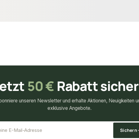
11,88 €
konfigurierbar
ab
/ lfm
etzt
50 €
Rabatt siche
bonniere unseren Newsletter und erhalte Aktionen, Neuigkeiten u
exklusive Angebote.
*
E-Mail-Adresse
Sichern