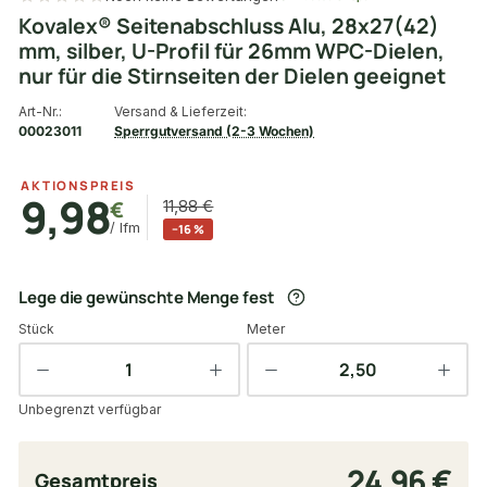
Kovalex® Seitenabschluss Alu, 28x27(42)
mm, silber, U-Profil für 26mm WPC-Dielen,
nur für die Stirnseiten der Dielen geeignet
Art-Nr.:
Versand & Lieferzeit:
00023011
Sperrgutversand (2-3 Wochen)
AKTIONSPREIS
9,98
€
11,88 €
/ lfm
−16 %
Lege die gewünschte Menge fest
Stück
Meter
Unbegrenzt verfügbar
24,96 €
Gesamtpreis