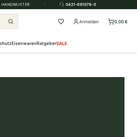
E HANDMUSTER
0421-691076-0
Anmelden
0,00 €
chutz
Eisenwaren
Ratgeber
SALE