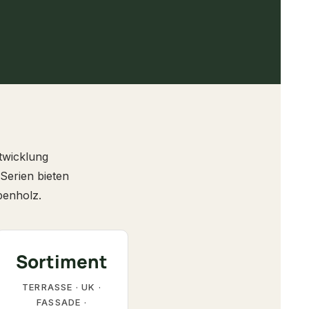
twicklung
erien bieten
penholz.
Sortiment
TERRASSE · UK ·
FASSADE ·