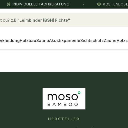
INDIVIDUELLE FACHBERATUNG
KOSTENLOS
 du? z.B.
Leimbinder (BSH) Fichte
rkleidung
Holzbau
Sauna
Akustikpaneele
Sichtschutz
Zäune
Holzs
HERSTELLER