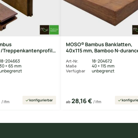
mbus
MOSO® Bambus Banklatten,
/Treppenkantenprofil,
40x115 mm, Bamboo N-duranc
 Bamboo N-durance®,
behandelt mit Sikkens WF 771 
18-204663
18-204672
Art-Nr.
glatt, geölt mit Woca
Oberfläche gehobelt
30 × 65 mm
40 × 115 mm
Maße
unbegrenzt
unbegrenzt
Verfügbar
€
28,16 €
konfigurierbar
konfiguri
/ lfm
ab
/ lfm