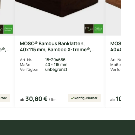
MOSO® Bambus Banklatten,
MOSO® Bam
e®,
40x115 mm, Bamboo X-treme®,
40x40 mm,
Ipe,
behandelt mit Sikkens WF 771 Ipe,
behandelt 
18-204666
Art-Nr.
Art-Nr.
Oberfläche gehobelt
Oberfläch
40 × 115 mm
Maße
Maße
unbegrenzt
Verfügbar
Verfügbar
30,80 €
10,56 
erbar
konfigurierbar
ab
/ lfm
ab