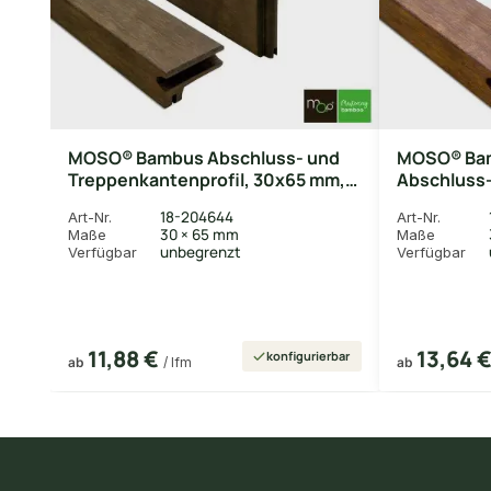
MOSO® Bambus Abschluss- und
MOSO® Ba
Treppenkantenprofil, 30x65 mm,
Abschluss-
Bamboo X-treme®, glatt, geölt mit
30x65 mm,
18-204644
Art-Nr.
Art-Nr.
Woca
Oberfläche 
30 × 65 mm
Maße
Maße
unbegrenzt
Verfügbar
Verfügbar
11,88 €
13,64 
konfigurierbar
ab
/ lfm
ab