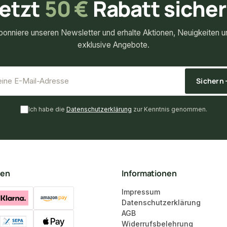
etzt
50 €
Rabatt siche
bonniere unseren Newsletter und erhalte Aktionen, Neuigkeiten u
exklusive Angebote.
*
E-Mail-Adresse
Sichern
Ich habe die
Datenschutzerklärung
zur Kenntnis genommen.
ten
Informationen
Impressum
Datenschutzerklärung
AGB
Widerrufsbelehrung