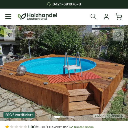
0421-691076-0
FSC® zertifiziert
Abbildung ähnlich
1,00
/5,00
(1 Bewertung)
Trusted Shops