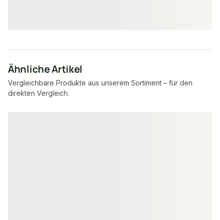
4,15 €
7,95 €
konfigurierbar
ab
/ lfm
ab
/ lfm
Ähnliche Artikel
Vergleichbare Produkte aus unserem Sortiment – für den
direkten Vergleich.
Produktgalerie überspringen
FSC® zertifiziert