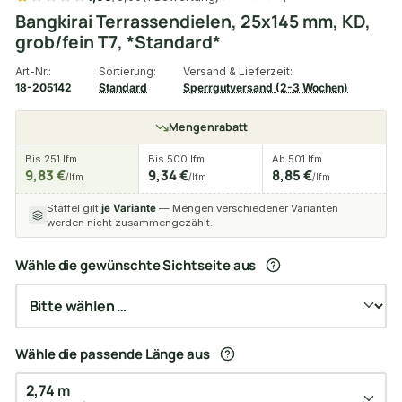
Bangkirai Terrassendielen, 25x145 mm, KD,
grob/fein T7, *Standard*
Art-Nr.:
Sortierung:
Versand & Lieferzeit:
18-205142
Standard
Sperrgutversand (2-3 Wochen)
Mengenrabatt
Bis 251 lfm
Bis 500 lfm
Ab 501 lfm
9,83 €
9,34 €
8,85 €
/lfm
/lfm
/lfm
Staffel gilt
je Variante
— Mengen verschiedener Varianten
werden nicht zusammengezählt.
Wähle die gewünschte Sichtseite aus
Wähle die passende Länge aus
2,74 m