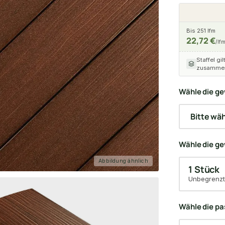
Bis 251 lfm
22,72 €
/lf
Staffel gil
zusammen
Wähle die ge
Wähle die g
Abbildung ähnlich
1 Stück
Unbegrenzt
Wähle die p