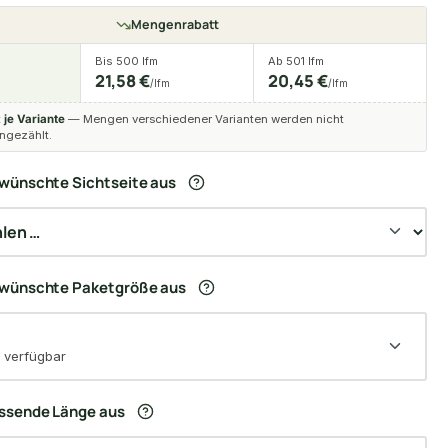
Mengenrabatt
Bis 500 lfm
Ab 501 lfm
21,58 €
20,45 €
m
/lfm
/lfm
t
je Variante
— Mengen verschiedener Varianten werden nicht
gezählt.
wünschte Sichtseite aus
ewünschte Paketgröße aus
 verfügbar
assende Länge aus