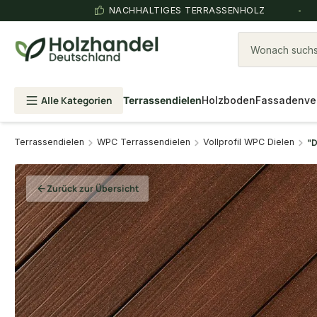
NACHHALTIGES TERRASSENHOLZ
Wonach suchst
Alle Kategorien
Terrassendielen
Holzboden
Fassadenve
Terrassendielen
WPC Terrassendielen
Vollprofil WPC Dielen
"D
Zurück zur Übersicht