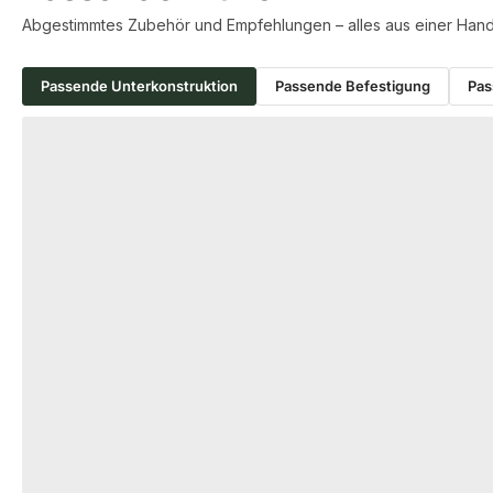
Abgestimmtes Zubehör und Empfehlungen – alles aus einer Hand
Passende Unterkonstruktion
Passende Befestigung
Pas
Produktgalerie überspringen
ALU UNTERKONSTRUKTION
ALU UNTERKONST
KAHRS Aluminium
KAHRS Alumin
Unterkonstruktion, 29x49 mm,
Unterkonstruk
schwarz, *eco*
schwarz, *flat
18-204597
000
Art-Nr.
Art-Nr.