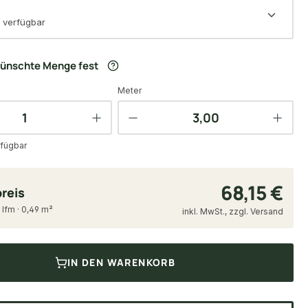
 verfügbar
wünschte Menge fest
Meter
fügbar
68,15 €
reis
 lfm · 0,49 m²
inkl. MwSt., zzgl. Versand
IN DEN WARENKORB