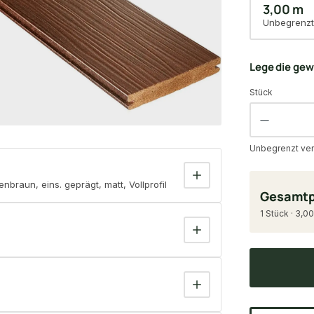
3,00 m
Unbegrenzt
Lege die ge
Stück
Unbegrenzt ver
braun, eins. geprägt, matt, Vollprofil
Gesamtp
1 Stück · 3,00