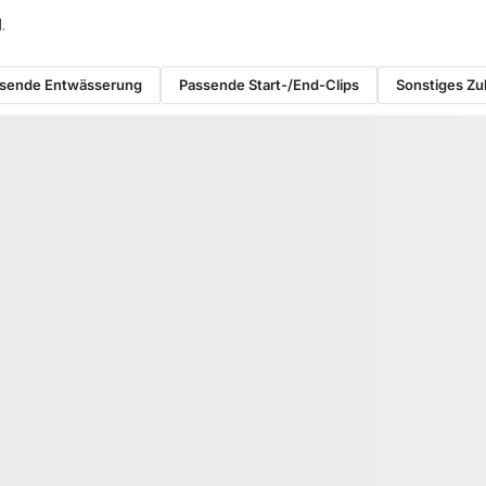
.
sende Entwässerung
Passende Start-/End-Clips
Sonstiges Z
RUKTION
WPC UNTERKONSTRUKTION
ium
KAHRS WPC Unterkonstruktion,
tion, 20x60 mm,
30x50 mm, schwarz
* für eine geringe
02590
00021651
Art-Nr.