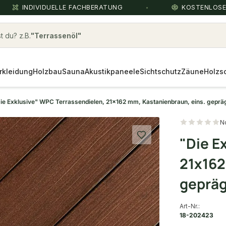
INDIVIDUELLE FACHBERATUNG
KOSTENLOS
 du? z.B.
bongossi
rkleidung
Holzbau
Sauna
Akustikpaneele
Sichtschutz
Zäune
Holzs
ie Exklusive" WPC Terrassendielen, 21x162 mm, Kastanienbraun, eins. geprägt,
N
"Die E
21x162
geprägt
Art-Nr.:
18-202423