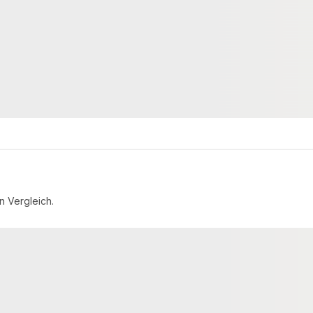
 60 × 4000 mm
30 × 50 mm
Maße
4 lfm
6.800 lfm
Verfügbar
2,65 €
konfigurierbar
konfigurierbar
ab
/ lfm
n Vergleich.