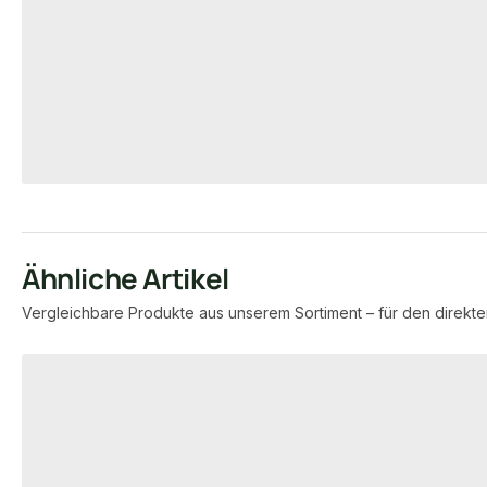
Aufbauhöhe
29 × 49 mm
20 ×
Maße
Maße
unbegrenzt
3.36
Verfügbar
Verfügbar
7,95 €
8,57 €
konfigurierbar
ab
/ lfm
ab
/ lfm
Ähnliche Artikel
Vergleichbare Produkte aus unserem Sortiment – für den direkte
Produktgalerie überspringen