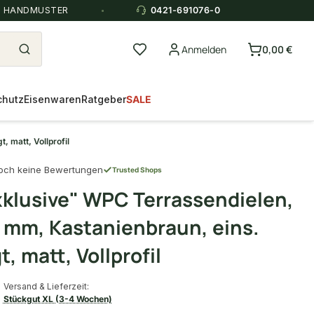
E HANDMUSTER
0421-691076-0
Anmelden
0,00 €
chutz
Eisenwaren
Ratgeber
SALE
 matt, Vollprofil
och keine Bewertungen
Trusted Shops
xklusive" WPC Terrassendielen,
 mm, Kastanienbraun, eins.
, matt, Vollprofil
Versand & Lieferzeit:
Stückgut XL (3-4 Wochen)