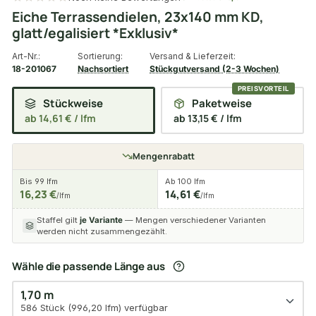
Eiche Terrassendielen, 23x140 mm KD,
glatt/egalisiert *Exklusiv*
Art-Nr.:
Sortierung:
Versand & Lieferzeit:
18-201067
Nachsortiert
Stückgutversand (2-3 Wochen)
Stückweise
Paketweise
ab 14,61 € / lfm
ab 13,15 € / lfm
Mengenrabatt
Bis 99 lfm
Ab 100 lfm
16,23 €
14,61 €
/lfm
/lfm
Staffel gilt
je Variante
— Mengen verschiedener Varianten
werden nicht zusammengezählt.
Wähle die passende Länge aus
1,70 m
586 Stück (996,20 lfm) verfügbar