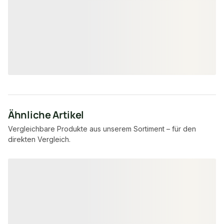
Standard
unbe
Sortierung
Verfügbar
1.382,50 lfm
Verfügbar
9,45 € / lfm
4,15 €
7,95 €
konfigurierbar
ab
/ lfm
ab
/ lfm
Ähnliche Artikel
Vergleichbare Produkte aus unserem Sortiment – für den
direkten Vergleich.
Produktgalerie überspringen
FSC® zertifiziert