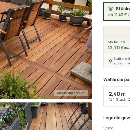
Stück
ab 11,43 € /
Bis 100 lfm
12,70 €
/lfm
Staffel gil
zusammen
Wähle die p
2,40 m
Abbildung ähnlich
124 Stück (
Lege die ge
Stück