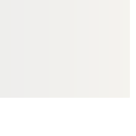
GUYANA TEAK TERRASSENDIELEN
Guyana Teak (Basralocus)
Terrassendielen, 38x140 mm, KD,
glatt/glatt
18-220528
Art-Nr.
38 × 140 mm
Maße
Standard
Sortierung
4.107,37 lfm
Verfügbar
18,31 €
konfigurierbar
ab
/ lfm