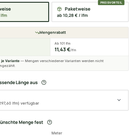
weise
Paketweise
 lfm
ab 10,28 € / lfm
Mengenrabatt
Ab 101 lfm
11,43 €
/lfm
t
je Variante
— Mengen verschiedener Varianten werden nicht
gezählt.
assende Länge aus
297,60 lfm) verfügbar
wünschte Menge fest
Meter