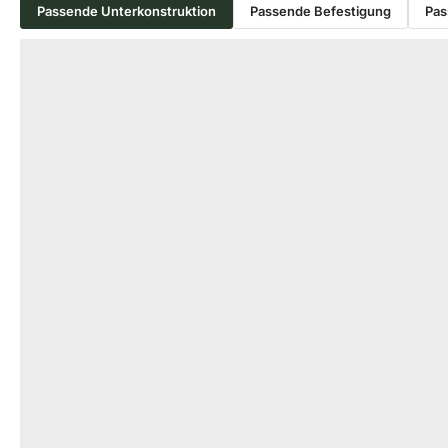
Passende Unterkonstruktion
Passende Befestigung
Pas
Produktgalerie überspringen
−56 %
HOLZ UNTERKONSTRUKTION
ALU UNTERKONST
Eiche Konstruktionsholz, 45x70
KAHRS Alumin
mm, KD, allseitig glatt gehobelt
Unterkonstruk
*Rustikal*, Kanten gefast
schwarz, *eco
18-220395
18-
Art-Nr.
Art-Nr.
45 × 70 mm
29 
Maße
Maße
Standard
unb
Sortierung
Verfügbar
1.340 lfm
Verfügbar