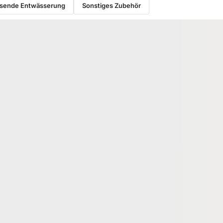
sende Entwässerung
Sonstiges Zubehör
−27 %
RUKTION
HOLZ UNTERKONSTRUKTION
ium
Bangkirai Konstruktionsholz,
tion, 29x49 mm,
45x70 mm, AD, 2-seitig fein
*
geriffelt
204597
18-204583
Art-Nr.
× 49 mm
45 × 70 mm
Maße
egrenzt
Pin Holes No Defects
Sortierung
3.126,28 lfm
Verfügbar