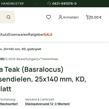
E HANDMUSTER
0421-691076-0
Anmelden
0,00 €
chutz
Eisenwaren
Ratgeber
SALE
n, 25x140 mm, KD, glatt/glatt
,60
/5,00
(5 Bewertungen)
Trusted Shops
 Teak (Basralocus)
sendielen, 25x140 mm, KD,
latt
Sortierung:
Versand & Lieferzeit:
Nachsortiert
Stückgutversand (2-3 Wochen)