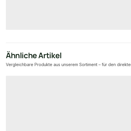
9,45 € / lfm
4,15 €
7,95 €
konfigurierbar
ab
/ lfm
ab
/ lfm
Ähnliche Artikel
Vergleichbare Produkte aus unserem Sortiment – für den direkte
Produktgalerie überspringen