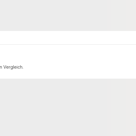
7,16 € / lfm
5,24 €
konfigurierbar
konfigurierbar
ab
/ lfm
n Vergleich.
Sonderposten - II. Wahl