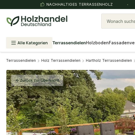
NACHHALTIGES TERRASSENHOLZ
Wonach suchst
Alle Kategorien
Terrassendielen
Holzboden
Fassadenve
Terrassendielen
Holz Terrassendielen
Hartholz Terrassendielen
Zurück zur Übersicht