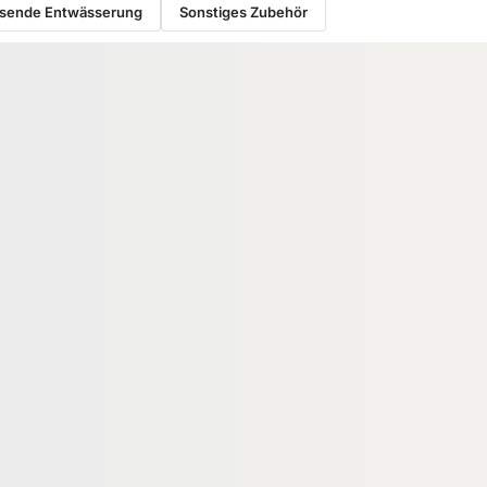
sende Entwässerung
Sonstiges Zubehör
−27 %
RUKTION
HOLZ UNTERKONSTRUKTION
ium
Bangkirai Konstruktionsholz,
tion, 29x49 mm,
45x70 mm, AD, 2-seitig fein
*
geriffelt
204597
18-204583
Art-Nr.
× 49 mm
45 × 70 mm
Maße
egrenzt
Pin Holes No Defects
Sortierung
3.126,28 lfm
Verfügbar