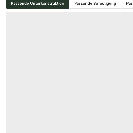
Passende Unterkonstruktion
Passende Befestigung
Pas
Produktgalerie überspringen
−56 %
HOLZ UNTERKONSTRUKTION
ALU UNTERKONST
Eiche Konstruktionsholz, 45x70
KAHRS Alumin
mm, KD, allseitig glatt gehobelt
Unterkonstruk
*Rustikal*, Kanten gefast
schwarz, *eco
18-220395
18-
Art-Nr.
Art-Nr.
45 × 70 mm
29 
Maße
Maße
Standard
unb
Sortierung
Verfügbar
1.340 lfm
Verfügbar