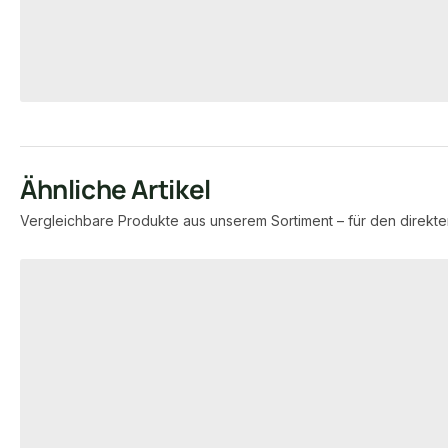
9,45 € / lfm
4,15 €
7,95 €
konfigurierbar
ab
/ lfm
ab
/ lfm
Ähnliche Artikel
Vergleichbare Produkte aus unserem Sortiment – für den direkte
Produktgalerie überspringen