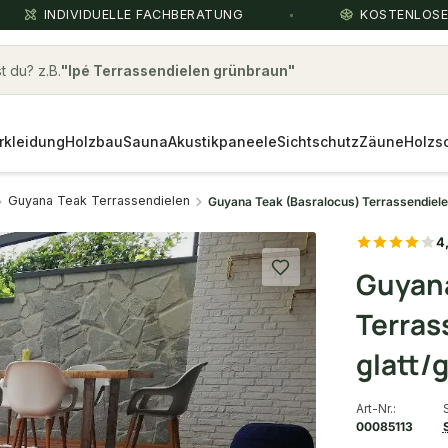
INDIVIDUELLE FACHBERATUNG
KOSTENLOS
 du? z.B.
eiche
Über die Suche findest du in
Sekunden das
passende Produkt
.
rkleidung
Holzbau
Sauna
Akustikpaneele
Sichtschutz
Zäune
Holzs
Guyana Teak Terrassendielen
Guyana Teak (Basralocus) Terrassendiele
4
Guyana
Terras
glatt/g
Art-Nr.:
00085113