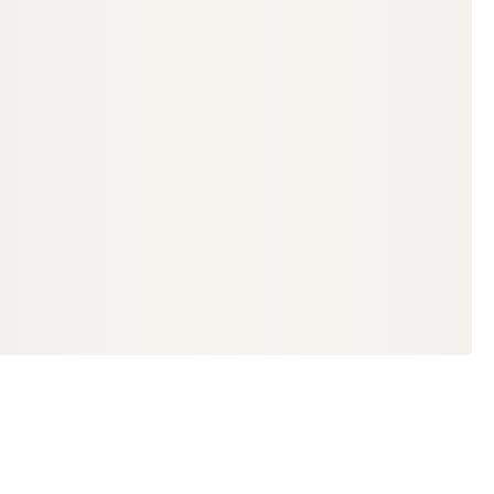
GUYANA TEAK TERRASSENDIELEN
Guyana Teak (Basralocus)
Terrassendielen, 38x140 mm, KD,
glatt/glatt
18-220528
Art-Nr.
38 × 140 mm
Maße
Standard
Sortierung
4.107,37 lfm
Verfügbar
18,31 €
konfigurierbar
ab
/ lfm