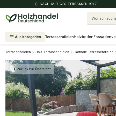
NACHHALTIGES TERRASSENHOLZ
Wonach suchst
Alle Kategorien
Terrassendielen
Holzboden
Fassadenve
Terrassendielen
Holz Terrassendielen
Hartholz Terrassendielen
Zurück zur Übersicht