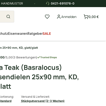
E HANDMUSTER
0421-691076-0
Anmelden
0,00 €
chutz
Eisenwaren
Ratgeber
SALE
n 25x90 mm, KD, glatt/glatt
,00
/5,00
(3 Bewertungen)
Trusted Shops
 Teak (Basralocus)
sendielen 25x90 mm, KD,
latt
Sortierung:
Versand & Lieferzeit:
Standard
Stückgutversand (2-3 Wochen)