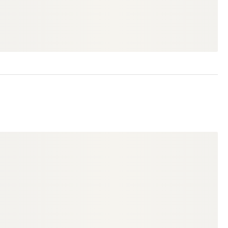
62,70 €
5,72 €
konfigurierbar
ab
/ lfm
ab
/ lfm