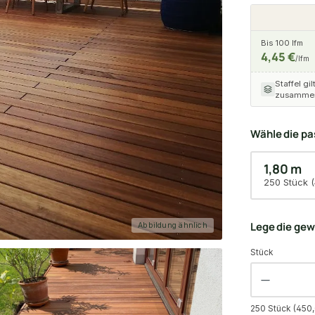
Bis 100 lfm
4,45 €
/lfm
Staffel gil
zusammen
Wähle die p
1,80 m
250 Stück (
Lege die ge
Abbildung ähnlich
Stück
250 Stück (450,