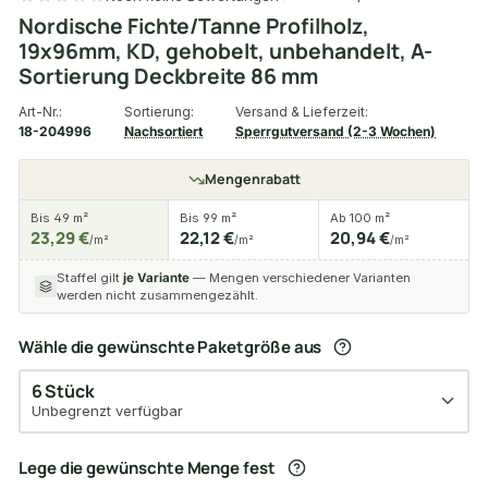
Nordische Fichte/Tanne Profilholz,
19x96mm, KD, gehobelt, unbehandelt, A-
Sortierung Deckbreite 86 mm
Art-Nr.:
Sortierung:
Versand & Lieferzeit:
18-204996
Nachsortiert
Sperrgutversand (2-3 Wochen)
Mengenrabatt
Bis 49 m²
Bis 99 m²
Ab 100 m²
23,29 €
22,12 €
20,94 €
/m²
/m²
/m²
Staffel gilt
je Variante
— Mengen verschiedener Varianten
werden nicht zusammengezählt.
Wähle die gewünschte Paketgröße aus
6 Stück
Unbegrenzt verfügbar
Lege die gewünschte Menge fest