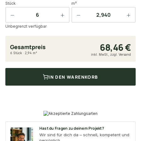
Stück
m²
Unbegrenzt verfügbar
68,46 €
Gesamtpreis
6 Stück · 2,94 m²
inkl. MwSt., zzgl. Versand
IN DEN WARENKORB
Hast du Fragen zu deinem Projekt?
Wir sind für dich da – schnell, kompetent und
persönlich.