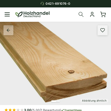
0421-691076-0
Abbildung ähnlich
3,00
/5,00
(1 Bewertung)
Trusted Shops