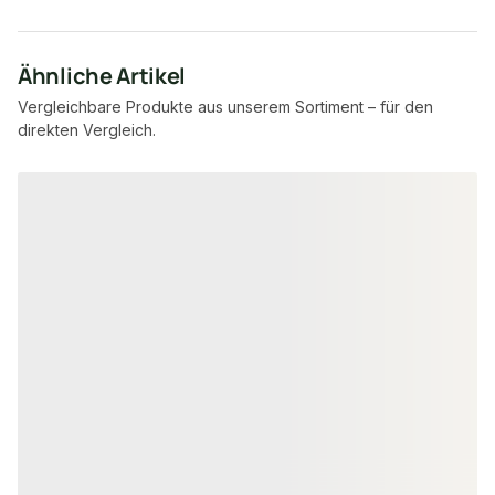
Ähnliche Artikel
Vergleichbare Produkte aus unserem Sortiment – für den
direkten Vergleich.
Produktgalerie überspringen
RAUSPUND
RAUSPUND
Fichte/Tanne Rauspund, 21x121
Fichte/Tanne 