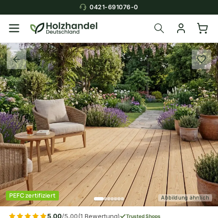
0421-691076-0
PEFC zertifiziert
Abbildung ähnlich
5,00
/5,00
(1 Bewertung)
Trusted Shops