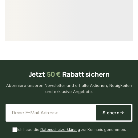
7,95 €
8,57 €
konfigurierbar
ab
/ lfm
ab
/ lfm
Jetzt
50 €
Rabatt sichern
Abonniere unseren Newsletter und erhalte Aktionen, Neuigkeiten
und exklusive Angebote.
*
E-Mail-Adresse
Sichern
Ich habe die
Datenschutzerklärung
zur Kenntnis genommen.