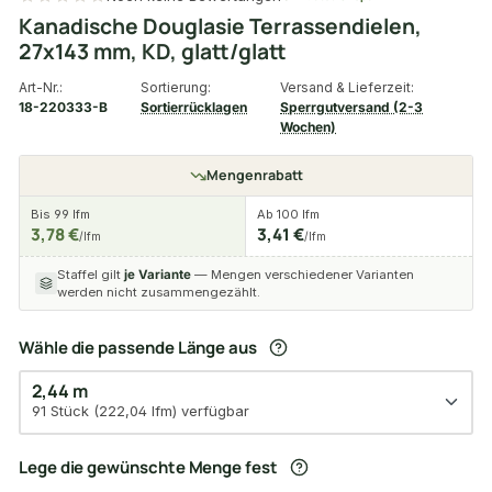
Kanadische Douglasie Terrassendielen,
27x143 mm, KD, glatt/glatt
Art-Nr.:
Sortierung:
Versand & Lieferzeit:
18-220333-B
Sortierrücklagen
Sperrgutversand (2-3
Wochen)
Mengenrabatt
Bis 99 lfm
Ab 100 lfm
3,78 €
3,41 €
/lfm
/lfm
Staffel gilt
je Variante
— Mengen verschiedener Varianten
werden nicht zusammengezählt.
Wähle die passende Länge aus
2,44 m
91 Stück (222,04 lfm) verfügbar
Lege die gewünschte Menge fest