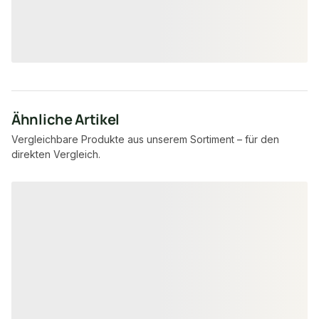
7,95 €
8,57 €
konfigurierbar
ab
/ lfm
ab
/ lfm
Ähnliche Artikel
Vergleichbare Produkte aus unserem Sortiment – für den
direkten Vergleich.
Produktgalerie überspringen
PEFC zertifiziert
Sonderposten - II. Wahl
PEFC zertifiziert