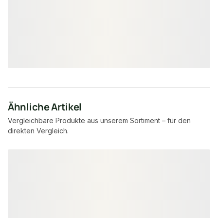
unbegrenzt
Verfügbar
9005
17,95 €
konfigurierbar
/ lfm
Ähnliche Artikel
Vergleichbare Produkte aus unserem Sortiment – für den
direkten Vergleich.
Produktgalerie überspringen