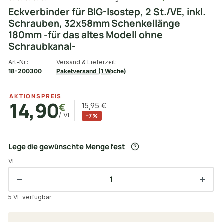
Eckverbinder für BIG-Isostep, 2 St./VE, inkl.
Schrauben, 32x58mm Schenkellänge
180mm -für das altes Modell ohne
Schraubkanal-
Art-Nr.:
Versand & Lieferzeit:
18-200300
Paketversand (1 Woche)
AKTIONSPREIS
14,90
€
15,95 €
/ VE
−7 %
Lege die gewünschte Menge fest
VE
5 VE verfügbar