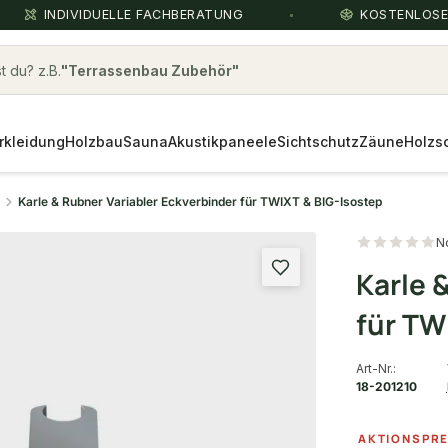
INDIVIDUELLE FACHBERATUNG
KOSTENLOS
 du? z.B.
thermoesche
rkleidung
Holzbau
Sauna
Akustikpaneele
Sichtschutz
Zäune
Holzs
Karle & Rubner Variabler Eckverbinder für TWIXT & BIG-Isostep
N
Karle 
für TW
Art-Nr.:
18-201210
AKTIONSPRE