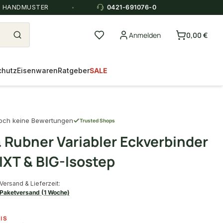
E HANDMUSTER
0421-691076-0
Anmelden
0,00 €
chutz
Eisenwaren
Ratgeber
SALE
och keine Bewertungen
Trusted Shops
& Rubner Variabler Eckverbinder
IXT & BIG-Isostep
Versand & Lieferzeit:
Paketversand (1 Woche)
IS