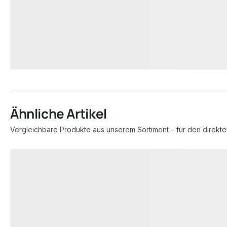
9005
14,85 €
17,95 €
konfigurierbar
/ lfm
/ lfm
Ähnliche Artikel
Vergleichbare Produkte aus unserem Sortiment – für den direkte
Produktgalerie überspringen