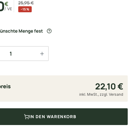
0
€
25,95 €
/ VE
−15 %
wünschte Menge fest
22,10 €
reis
inkl. MwSt., zzgl. Versand
IN DEN WARENKORB