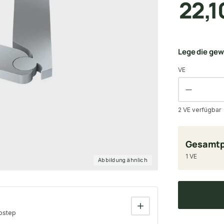
22,1
Lege die ge
VE
2 VE verfügbar
Gesamtp
1 VE
Abbildung ähnlich
ostep