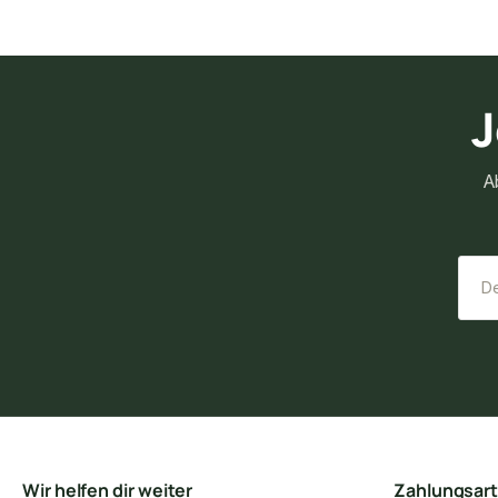
J
A
Wir helfen dir weiter
Zahlungsar