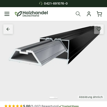
0421-691076-0
Abbildung ähnlich
5,00
/5,00
(1 Bewertung)
Trusted Shops