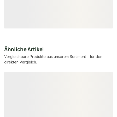
14,85 €
17,95 €
konfigurierbar
/ lfm
/ lfm
Ähnliche Artikel
Vergleichbare Produkte aus unserem Sortiment – für den
direkten Vergleich.
Produktgalerie überspringen