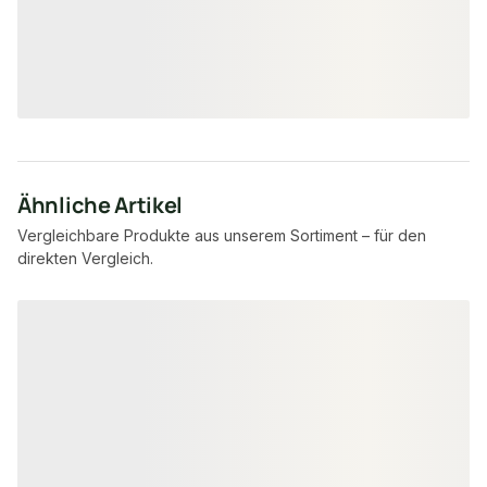
5,51 €
13,40 €
konfigurierbar
ab
/ lfm
ab
/ lf
Ähnliche Artikel
Vergleichbare Produkte aus unserem Sortiment – für den
direkten Vergleich.
Produktgalerie überspringen