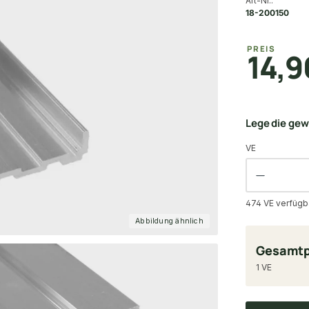
Art-Nr.:
18-200150
PREIS
14,9
Lege die ge
VE
474 VE verfügb
Abbildung ähnlich
Gesamtp
1 VE