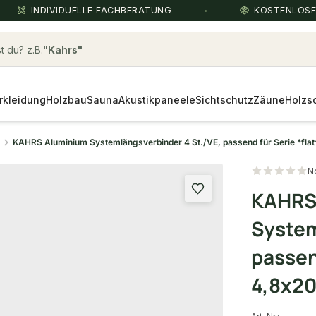
INDIVIDUELLE FACHBERATUNG
KOSTENLOS
 du? z.B.
wpc
rkleidung
Holzbau
Sauna
Akustikpaneele
Sichtschutz
Zäune
Holzs
KAHRS Aluminium Systemlängsverbinder 4 St./VE, passend für Serie *flat
N
KAHRS
System
passend
4,8x2