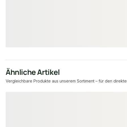
Aufbauhöhe
20 × 60 × 4000 mm
Maße
3.364 lfm
Verfügbar
8,57 €
konfigurierbar
ab
/ lfm
Ähnliche Artikel
Vergleichbare Produkte aus unserem Sortiment – für den direkte
Produktgalerie überspringen