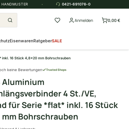
E HANDMUSTER
0421-691076-0
Anmelden
0,00 €
chutz
Eisenwaren
Ratgeber
SALE
* inkl. 16 Stück 4,8x20 mm Bohrschrauben
och keine Bewertungen
Trusted Shops
 Aluminium
längsverbinder 4 St./VE,
 für Serie *flat* inkl. 16 Stück
0 mm Bohrschrauben