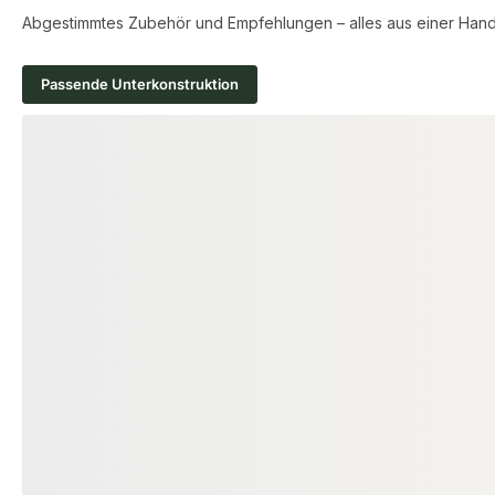
Abgestimmtes Zubehör und Empfehlungen – alles aus einer Hand
Passende Unterkonstruktion
Produktgalerie überspringen
ALU UNTERKONSTRUKTION
KAHRS Aluminium
Unterkonstruktion, 20x60 mm,
schwarz, *flat* für eine geringe
00002590
Art-Nr.