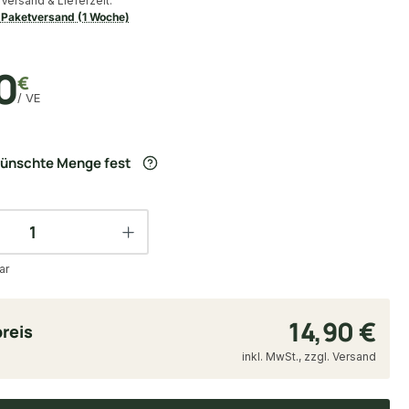
Versand & Lieferzeit:
Paketversand (1 Woche)
0
€
/ VE
wünschte Menge fest
ar
14,90 €
reis
inkl. MwSt., zzgl. Versand