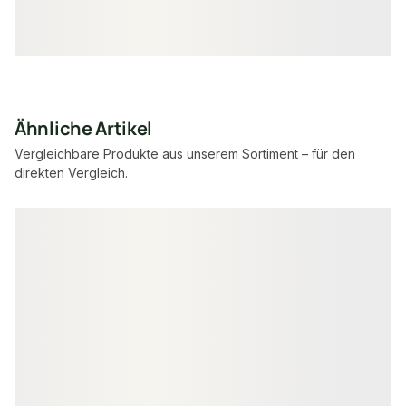
9,95 €
9,95 €
konfigurierbar
ab
/ lfm
ab
/ lfm
Ähnliche Artikel
Vergleichbare Produkte aus unserem Sortiment – für den
direkten Vergleich.
Produktgalerie überspringen