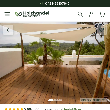
0421-691076-0
Abbildung ähnlich
5,00
/5,00
(1 Bewertung)
Trusted Shops