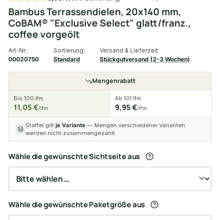
Bambus Terrassendielen, 20x140 mm,
CoBAM® "Exclusive Select" glatt/franz.,
coffee vorgeölt
Art-Nr.:
Sortierung:
Versand & Lieferzeit:
00020750
Standard
Stückgutversand (2-3 Wochen)
Mengenrabatt
Bis 100 lfm
Ab 101 lfm
11,05 €
9,95 €
/lfm
/lfm
Staffel gilt
je Variante
— Mengen verschiedener Varianten
werden nicht zusammengezählt.
Wähle die gewünschte Sichtseite aus
Wähle die gewünschte Paketgröße aus