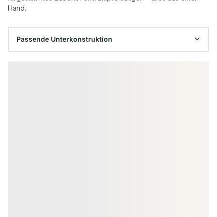
Hand.
Produktgalerie überspringen
ALU UNTERKONSTRUKTION
ALU UNTERKONST
KAHRS Aluminium
KAHRS Alumin
Unterkonstruktion, 29x49 mm,
Unterkonstruk