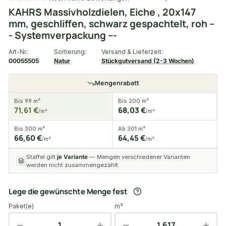
KAHRS Massivholzdielen, Eiche , 20x147
mm, geschliffen, schwarz gespachtelt, roh --
- Systemverpackung ---
Art-Nr.:
Sortierung:
Versand & Lieferzeit:
00055505
Natur
Stückgutversand (2-3 Wochen)
Mengenrabatt
Bis 99 m²
Bis 200 m²
71,61 €
68,03 €
/m²
/m²
Bis 300 m²
Ab 301 m²
66,60 €
64,45 €
/m²
/m²
Staffel gilt
je Variante
— Mengen verschiedener Varianten
werden nicht zusammengezählt.
Lege die gewünschte Menge fest
Paket(e)
m²