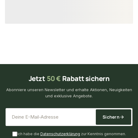
48,30 €
36,27 €
konfigurierbar
ab
/ m²
ab
/ m
Jetzt
50 €
Rabatt sichern
Abonniere unseren Newsletter und erhalte Aktionen, Neuigkeiten
und exklusive Angebote.
*
E-Mail-Adresse
Sichern
Ich habe die
Datenschutzerklärung
zur Kenntnis genommen.