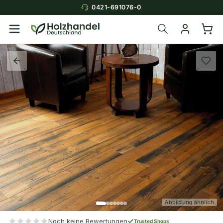
0421-691076-0
Abbildung ähnlich
Noch keine Bewertungen
Trusted Shops