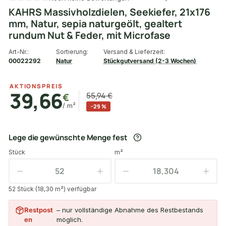
KAHRS Massivholzdielen, Seekiefer, 21x176
mm, Natur, sepia naturgeölt, gealtert
rundum Nut & Feder, mit Microfase
Art-Nr.:
Sortierung:
Versand & Lieferzeit:
00022292
Natur
Stückgutversand (2-3 Wochen)
AKTIONSPREIS
39,66
€
55,94 €
/ m²
−29 %
Lege die gewünschte Menge fest
Stück
m²
52 Stück (18,30 m²) verfügbar
Restpost
– nur vollständige Abnahme des Restbestands
en
möglich.