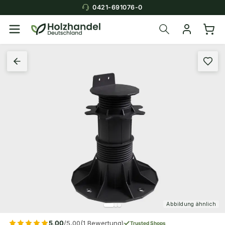
0421-691076-0
Abbildung ähnlich
5,00
/5,00
(1 Bewertung)
Trusted Shops