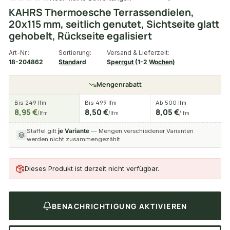
KAHRS Thermoesche Terrassendielen,
20x115 mm, seitlich genutet, Sichtseite glatt
gehobelt, Rückseite egalisiert
Art-Nr.:
Sortierung:
Versand & Lieferzeit:
18-204862
Standard
Sperrgut (1-2 Wochen)
Mengenrabatt
Bis 249 lfm
Bis 499 lfm
Ab 500 lfm
8,95 €
8,50 €
8,05 €
/lfm
/lfm
/lfm
Staffel gilt
je Variante
— Mengen verschiedener Varianten
werden nicht zusammengezählt.
Dieses Produkt ist derzeit nicht verfügbar.
BENACHRICHTIGUNG AKTIVIEREN