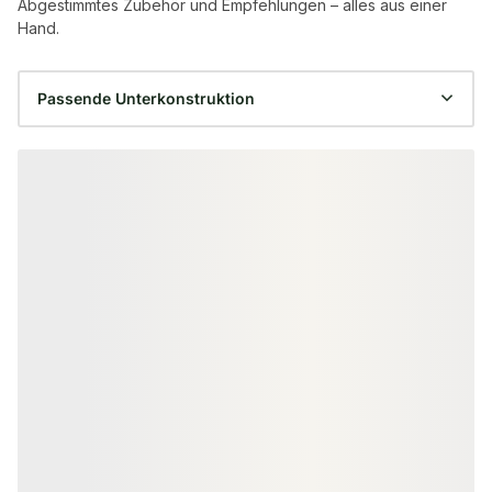
Abgestimmtes Zubehör und Empfehlungen – alles aus einer
Hand.
Produktgalerie überspringen
ALU UNTERKONSTRUKTION
ALU UNTERKONST
KAHRS Aluminium
KAHRS Alumin
Unterkonstruktion, 29x49 mm,
Unterkonstruk