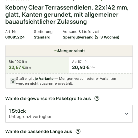
Kebony Clear Terrassendielen, 22x142 mm,
glatt, Kanten gerundet, mit allgemeiner
bauaufsichtlicher Zulassung
Art-Nr.:
Sortierung:
Versand & Lieferzeit:
00085224
Standard
Sperrgutversand (2-3 Wochen)
Mengenrabatt
Bis 100 lfm
Ab 101 lfm
22,67 €
20,40 €
/lfm
/lfm
Staffel gilt
je Variante
— Mengen verschiedener Varianten
werden nicht zusammengezählt.
Wähle die gewünschte Paketgröße aus
1 Stück
Unbegrenzt verfügbar
Wähle die passende Länge aus