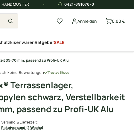
E HANDMUSTER
0421-691076-0
Anmelden
0,00 €
chutz
Eisenwaren
Ratgeber
SALE
keit 35-70 mm, passend zu Profi-UK Alu
och keine Bewertungen
Trusted Shops
x® Terrassenlager,
opylen schwarz, Verstellbarkeit
mm, passend zu Profi-UK Alu
Versand & Lieferzeit:
Paketversand (1 Woche)