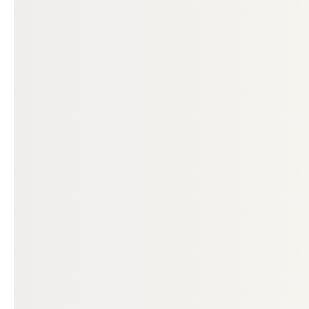
Produktgalerie überspringen
ALU UNTERKONSTRUKTION
WPC UNTERKONS
Kovalex® Aluminium
Kovalex® Univ
Unterkonstruktion, 40x64 mm,
Unterkonstruk
Profi-System
WPC, schwarz
00084345
000
Art-Nr.
Art-Nr.
40 × 64 mm
40 
Maße
Maße
unbegrenzt
unb
Verfügbar
Verfügbar