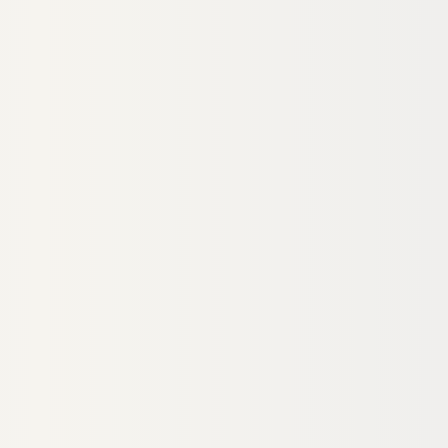
TRUKTION
WPC UNTERKONSTRUKTION
ersal
Kovalex® WPC Unterkonstruktion
tion, 40x55 mm,
30x60 mm, schwarz
84999
00020861
Art-Nr.
× 55 mm
30 × 60 mm
Maße
egrenzt
unbegrenzt
Verfügbar