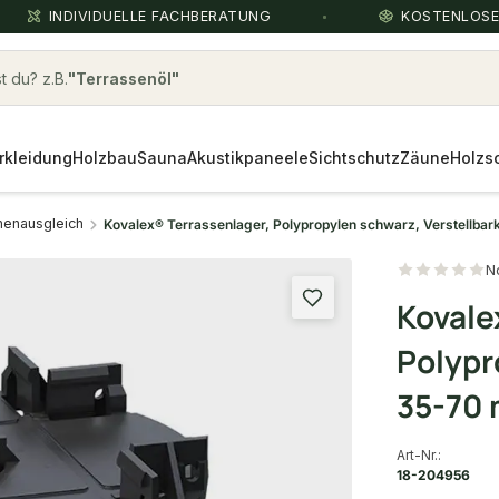
INDIVIDUELLE FACHBERATUNG
KOSTENLOS
 du? z.B.
kebony
rkleidung
Holzbau
Sauna
Akustikpaneele
Sichtschutz
Zäune
Holzs
enausgleich
Kovalex® Terrassenlager, Polypropylen schwarz, Verstellbar
N
Kovale
Polypr
35-70 
Art-Nr.:
18-204956