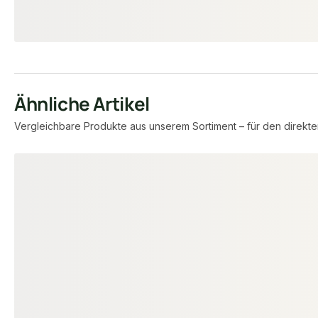
13,40 €
5,51 €
konfigurierbar
ab
/ lfm
ab
/ lfm
Ähnliche Artikel
Vergleichbare Produkte aus unserem Sortiment – für den direkte
Produktgalerie überspringen