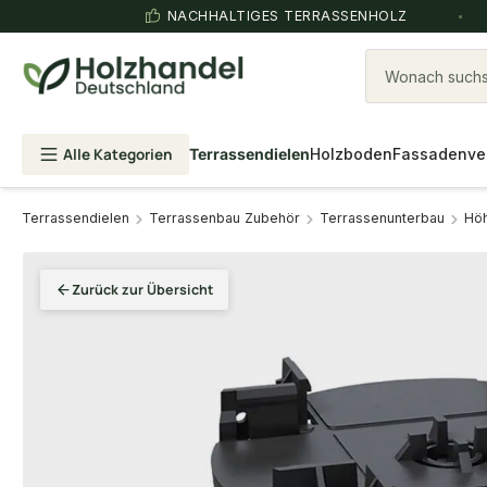
NACHHALTIGES TERRASSENHOLZ
Wonach suchst
Alle Kategorien
Terrassendielen
Holzboden
Fassadenve
Terrassendielen
Terrassenbau Zubehör
Terrassenunterbau
Höh
Zurück zur Übersicht