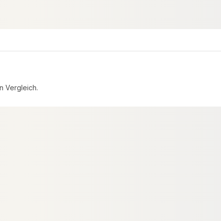
6,78 €
konfigurierbar
konfigurierbar
ab
/ lfm
n Vergleich.