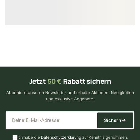
10,55 €
5,50 €
konfigurierbar
ab
/ lfm
ab
/ lfm
Jetzt
50 €
Rabatt sichern
Abonniere unseren Newsletter und erhalte Aktionen, Neuigkeiten
und exklusive Angebote.
*
E-Mail-Adresse
Sichern
Ich habe die
Datenschutzerklärung
zur Kenntnis genommen.