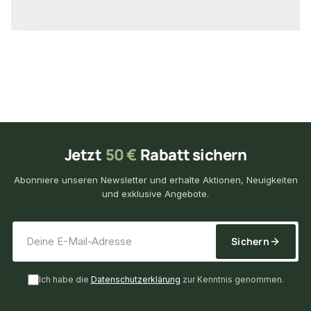
29,69 €
39,15 €
/ Stück
/ Set
Jetzt
50 €
Rabatt sichern
Abonniere unseren Newsletter und erhalte Aktionen, Neuigkeiten
und exklusive Angebote.
*
E-Mail-Adresse
Sichern
Ich habe die
Datenschutzerklärung
zur Kenntnis genommen.