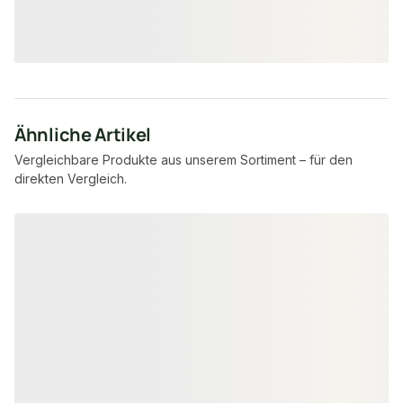
7,95 €
8,57 €
konfigurierbar
ab
/ lfm
ab
/ lfm
Ähnliche Artikel
Vergleichbare Produkte aus unserem Sortiment – für den
direkten Vergleich.
Produktgalerie überspringen
FSC® zertifiziert
FSC® zertifiziert