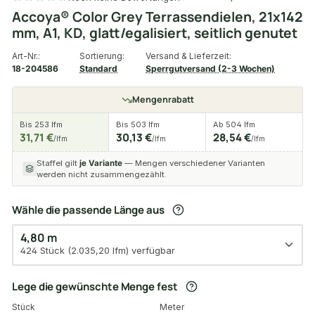
Accoya® Color Grey Terrassendielen, 21x142
mm, A1, KD, glatt/egalisiert, seitlich genutet
Art-Nr.:
Sortierung:
Versand & Lieferzeit:
18-204586
Standard
Sperrgutversand (2-3 Wochen)
Mengenrabatt
Bis 253 lfm
Bis 503 lfm
Ab 504 lfm
31,71 €
30,13 €
28,54 €
/lfm
/lfm
/lfm
Staffel gilt
je Variante
— Mengen verschiedener Varianten
werden nicht zusammengezählt.
Wähle die passende Länge aus
4,80 m
424 Stück (2.035,20 lfm) verfügbar
Lege die gewünschte Menge fest
Stück
Meter