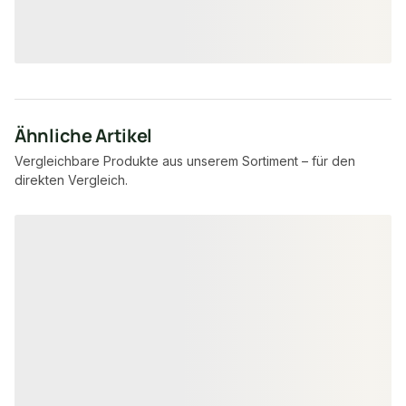
9,45 € / lfm
4,15 €
7,95 €
konfigurierbar
ab
/ lfm
ab
/ lfm
Ähnliche Artikel
Vergleichbare Produkte aus unserem Sortiment – für den
direkten Vergleich.
Produktgalerie überspringen
−44 %