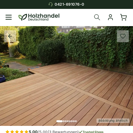
0421-691076-0
Abbildung ähnlich
5,00
/5,00
(3 Bewertungen)
Trusted Shops