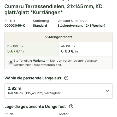
Cumaru Terrassendielen, 21x145 mm, KD,
glatt/glatt *Kurzlängen*
Art-Nr.:
Sortierung:
Versand & Lieferzeit:
00003049-K
Standard
Stückgutversand (2-3 Wochen)
Mengenrabatt
Bis 100 lfm
Ab 101 lfm
6,67 €
6,00 €
/lfm
/lfm
Staffel gilt
je Variante
— Mengen verschiedener Varianten
werden nicht zusammengezählt.
Wähle die passende Länge aus
0,92 m
148 Stück (135,42 lfm) verfügbar
Lege die gewünschte Menge fest
Stück
Meter