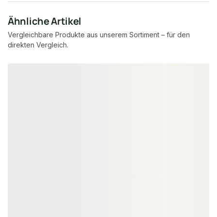
Ähnliche Artikel
Vergleichbare Produkte aus unserem Sortiment – für den
direkten Vergleich.
Produktgalerie überspringen
−12 %
FSC® zertifiziert
−11 %
FSC® zertifi
ORGANOWOOD® TERRASSENDIELEN
ORGANOWOOD® TE
OrganoWood®-Nowa
OrganoWood®
Terrassendielen, 28x120 mm, KD,
Terrassendiel