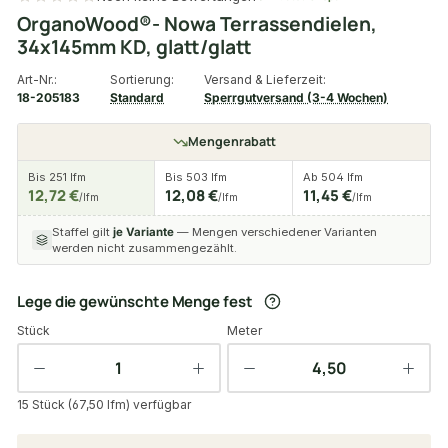
OrganoWood®- Nowa Terrassendielen,
34x145mm KD, glatt/glatt
Art-Nr.:
Sortierung:
Versand & Lieferzeit:
18-205183
Standard
Sperrgutversand (3-4 Wochen)
Mengenrabatt
Bis 251 lfm
Bis 503 lfm
Ab 504 lfm
12,72 €
12,08 €
11,45 €
/lfm
/lfm
/lfm
Staffel gilt
je Variante
— Mengen verschiedener Varianten
werden nicht zusammengezählt.
Lege die gewünschte Menge fest
Stück
Meter
15 Stück (67,50 lfm) verfügbar