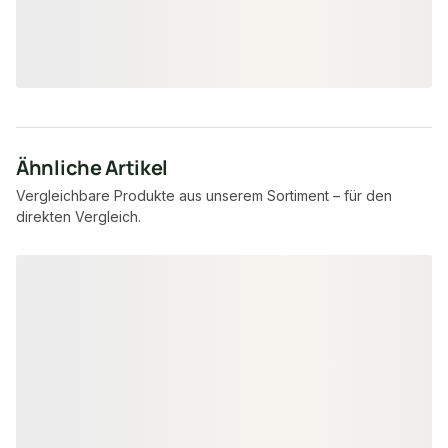
7,95 €
8,57 €
konfigurierbar
ab
/ lfm
ab
/ lfm
Ähnliche Artikel
Vergleichbare Produkte aus unserem Sortiment – für den
direkten Vergleich.
Produktgalerie überspringen
−40 %
PEFC zertifiziert
−26 %
PEFC zertif
Sonderposten - II. 