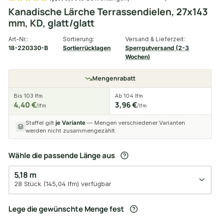
Kanadische Lärche Terrassendielen, 27x143
mm, KD, glatt/glatt
Art-Nr.:
Sortierung:
Versand & Lieferzeit:
18-220330-B
Sortierrücklagen
Sperrgutversand (2-3
Wochen)
Mengenrabatt
Bis 103 lfm
Ab 104 lfm
4,40 €
3,96 €
/lfm
/lfm
Staffel gilt
je Variante
— Mengen verschiedener Varianten
werden nicht zusammengezählt.
Wähle die passende Länge aus
5,18 m
28 Stück (145,04 lfm) verfügbar
Lege die gewünschte Menge fest