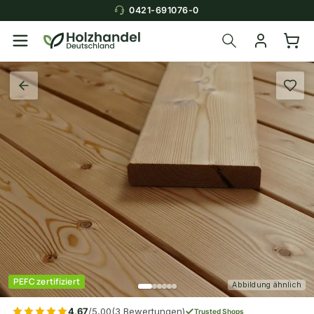
0421-691076-0
PEFC zertifiziert
Abbildung ähnlich
4,67
/5,00
(3 Bewertungen)
Trusted Shops