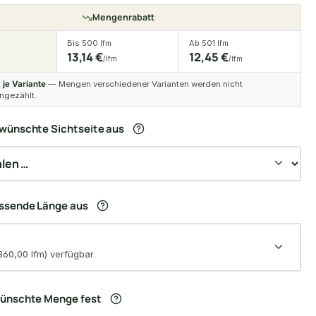
Mengenrabatt
Bis 500 lfm
Ab 501 lfm
13,14 €
12,45 €
/lfm
/lfm
t
je Variante
— Mengen verschiedener Varianten werden nicht
gezählt.
wünschte Sichtseite aus
assende Länge aus
360,00 lfm) verfügbar
wünschte Menge fest