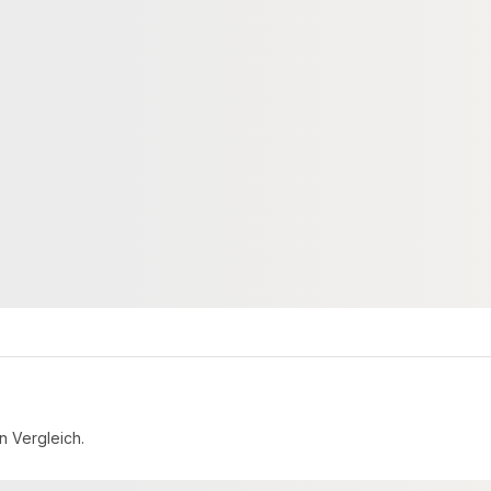
RUKTION
WPC UNTERKONSTRUKTION
ium
KAHRS WPC Unterkonstruktion,
tion, 20x60 mm,
30x50 mm, schwarz
* für eine geringe
02590
00021651
Art-Nr.
 60 × 4000 mm
30 × 50 mm
Maße
4 lfm
6.800 lfm
Verfügbar
2,65 €
konfigurierbar
konfigurierbar
ab
/ lfm
n Vergleich.