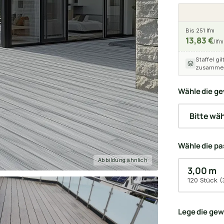
Bis 251 lfm
13,83 €
/lfm
Staffel gil
zusammen
Wähle die ge
Wähle die p
Abbildung ähnlich
3,00 m
120 Stück (
Lege die ge