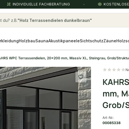
INDIVIDUELLE FACHBERATUNG
KOSTENLOS
 du? z.B.
thermoesche
rkleidung
Holzbau
Sauna
Akustikpaneele
Sichtschutz
Zäune
Holzs
HRS WPC Terrassendielen, 20x200 mm, Massiv XL, Steingrau, Grob/Struktur
N
KAHRS
mm, Ma
Grob/S
Art-Nr.:
00085338