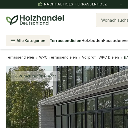
NACHHALTIGES TERRASSENHOLZ
Wonach suchst
Alle Kategorien
Terrassendielen
Holzboden
Fassadenve
Terrassendielen
WPC Terrassendielen
Vollprofil WPC Dielen
KA
Zurück zur Übersicht