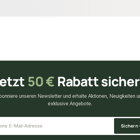
11,33 €
konfigurierbar
konfigurierbar
m
ab
/ lfm
etzt
50 €
Rabatt siche
bonniere unseren Newsletter und erhalte Aktionen, Neuigkeiten u
exklusive Angebote.
*
E-Mail-Adresse
Sichern