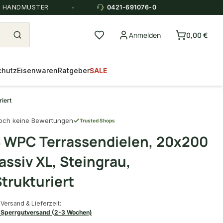
E HANDMUSTER
0421-691076-0
Anmelden
0,00 €
chutz
Eisenwaren
Ratgeber
SALE
iert
och keine Bewertungen
Trusted Shops
 WPC Terrassendielen, 20x200
ssiv XL, Steingrau,
trukturiert
Versand & Lieferzeit:
Sperrgutversand (2-3 Wochen)