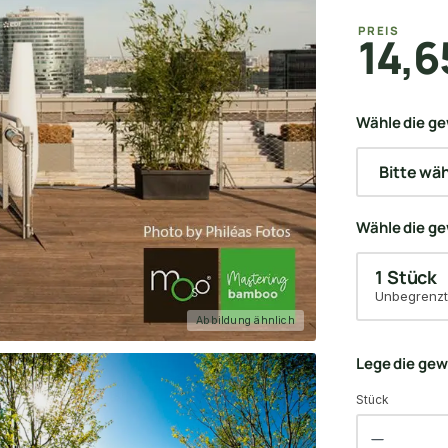
PREIS
14,6
Wähle die ge
Wähle die g
1 Stück
Unbegrenzt
Abbildung ähnlich
Lege die ge
Stück