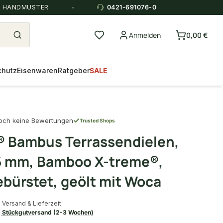
E HANDMUSTER
0421-691076-0
Anmelden
0,00 €
chutz
Eisenwaren
Ratgeber
SALE
och keine Bewertungen
Trusted Shops
 Bambus Terrassendielen,
5 mm, Bamboo X-treme®,
ebürstet, geölt mit Woca
Versand & Lieferzeit:
Stückgutversand (2-3 Wochen)