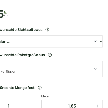
5
€
/ lfm
wünschte Sichtseite aus
ewünschte Paketgröße aus
 verfügbar
wünschte Menge fest
Meter