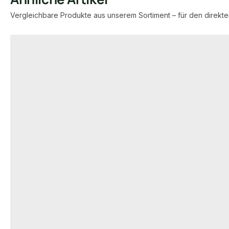
Vergleichbare Produkte aus unserem Sortiment – für den direkte
Produktgalerie überspringen
BAMBUS TERRASSENDIELEN
BAMBUS TERRASS
Bambus Terrassendielen, 20x140
MOSO® Bambus
mm, CoBAM® "Exclusive Select"
20x137 mm, B
glatt/franz., coffee vorgeölt
grob/glatt, ge
00020750
18-
Art-Nr.
Art-Nr.
20 × 140 mm
20 ×
Maße
Maße
Standard
Sta
Sortierung
Sortierung