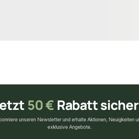
egrenzt
17,85 €
konfigurierbar
konfigurierbar
m
ab
/ lfm
etzt
50 €
Rabatt siche
bonniere unseren Newsletter und erhalte Aktionen, Neuigkeiten u
exklusive Angebote.