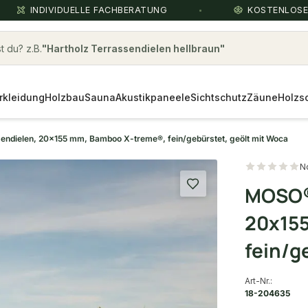
INDIVIDUELLE FACHBERATUNG
KOSTENLOS
 du? z.B.
Terrassendielen
rkleidung
Holzbau
Sauna
Akustikpaneele
Sichtschutz
Zäune
Holzs
dielen, 20x155 mm, Bamboo X-treme®, fein/gebürstet, geölt mit Woca
N
MOSO®
20x15
fein/g
Art-Nr.:
18-204635