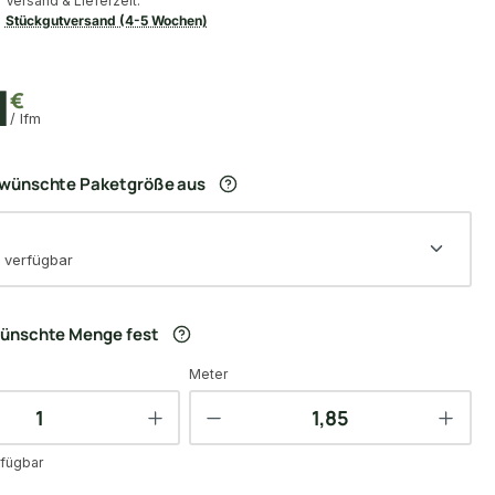
Versand & Lieferzeit:
Stückgutversand (4-5 Wochen)
1
€
/ lfm
ewünschte Paketgröße aus
 verfügbar
wünschte Menge fest
Meter
fügbar