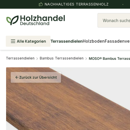
NACHHALTIGES TERRASSENHOLZ
Wonach suchst
Alle Kategorien
Terrassendielen
Holzboden
Fassadenve
Terrassendielen
Bambus Terrassendielen
MOSO® Bambus Terrassen
Zurück zur Übersicht