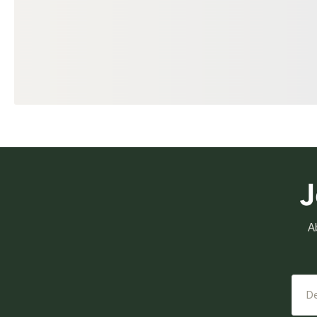
Standard
Sta
Sortierung
Sortierung
unbegrenzt
unb
Verfügbar
Verfügbar
9,95 €
11,95 €
konfigurierbar
ab
/ lfm
ab
/ lf
J
A