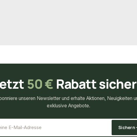
ndard
unbegrenzt
Verfügbar
egrenzt
17,85 €
konfigurierbar
konfigurierbar
m
ab
/ lfm
etzt
50 €
Rabatt siche
bonniere unseren Newsletter und erhalte Aktionen, Neuigkeiten u
exklusive Angebote.
*
E-Mail-Adresse
Sichern