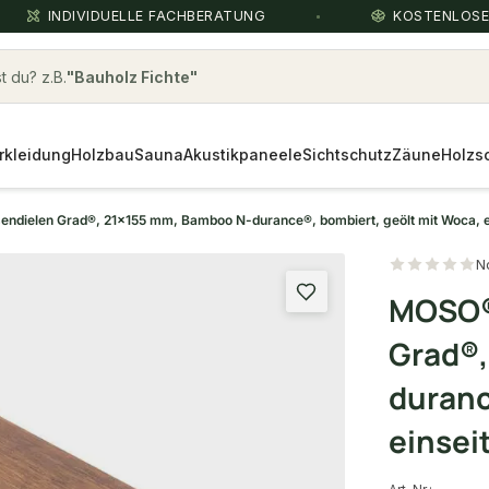
INDIVIDUELLE FACHBERATUNG
KOSTENLOS
 du? z.B.
cumaru
rkleidung
Holzbau
Sauna
Akustikpaneele
Sichtschutz
Zäune
Holzs
dielen Grad®, 21x155 mm, Bamboo N-durance®, bombiert, geölt mit Woca, ei
N
MOSO®
Grad®,
duranc
einsei