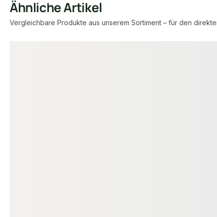
Ähnliche Artikel
Vergleichbare Produkte aus unserem Sortiment – für den direkte
Produktgalerie überspringen
BAMBUS TERRASSENDIELEN
BAMBUS TERRASS
Bambus Terrassendielen, 20x140
MOSO® Bambus
mm, CoBAM® "Exclusive Select"
20x137 mm, B
glatt/franz., coffee vorgeölt
grob/glatt, ge
00020750
18-
Art-Nr.
Art-Nr.
20 × 140 mm
20 ×
Maße
Maße