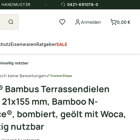
E HANDMUSTER
0421-691076-0
Anmelden
0,00 €
chutz
Eisenwaren
Ratgeber
SALE
nseitig nutzbar
och keine Bewertungen
Trusted Shops
 Bambus Terrassendielen
 21x155 mm, Bamboo N-
e®, bombiert, geölt mit Woca,
tig nutzbar