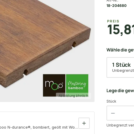
Art-Nr.:
18-204680
PREIS
15,8
Wähle die g
1 Stück
Unbegrenzt
Lege die ge
Abbildung ähnlich
Stück
Unbegrenzt ver
 N-durance®, bombiert, geölt mit Woca, einseitig nutzbar