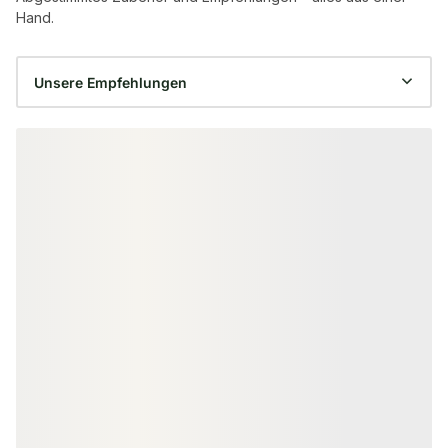
Hand.
Produktgalerie überspringen
−15 %
KOMPLETT-SETS
ALUMINIUM ZAUN
180x174 cm Flächenset "Der
NATURinFORM 
Flexible" braun, Bausatz mit
Flexible", Alum