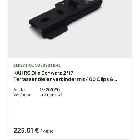
BEFESTIGUNGSSYSTEME
KAHRS Dila Schwarz 2/17
Terrassendielenverbinder mit 400 Clips &
passenden Schrauben, aus rostfreiem V2A-
18-201090
Art-Nr.
Edelstahl, Aufbau 6mm
unbegrenzt
Verfügbar
225,01 €
/ Paket