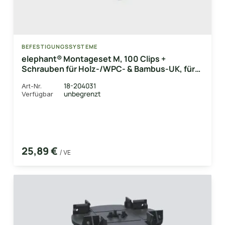
BEFESTIGUNGSSYSTEME
elephant® Montageset M, 100 Clips +
Schrauben für Holz-/WPC- & Bambus-UK, für
CoBAM® & Classico- Dielen in 20 mm Stärke
18-204031
Art-Nr.
unbegrenzt
Verfügbar
25,89 €
/ VE