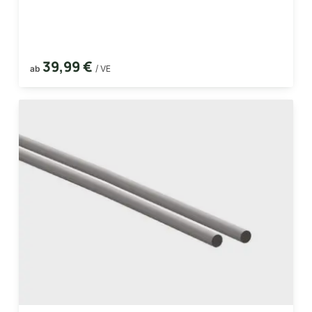
39,99 €
ab
/ VE