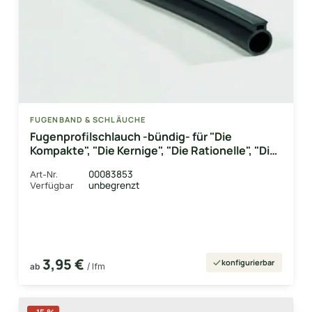
FUGENBAND & SCHLÄUCHE
Fugenprofilschlauch -bündig- für "Die
Kompakte", "Die Kernige", "Die Rationelle", "Die
Naturlinie", Ø 14 mm
00083853
Art-Nr.
unbegrenzt
Verfügbar
3,95 €
konfigurierbar
ab
/ lfm