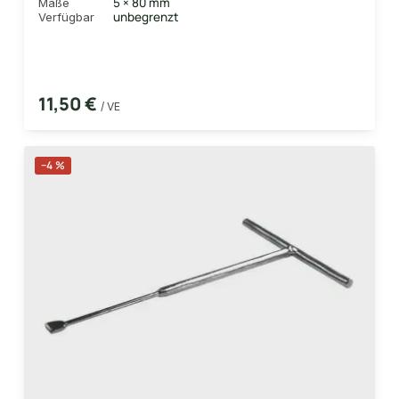
5 × 80 mm
Maße
unbegrenzt
Verfügbar
11,50 €
/ VE
−4 %