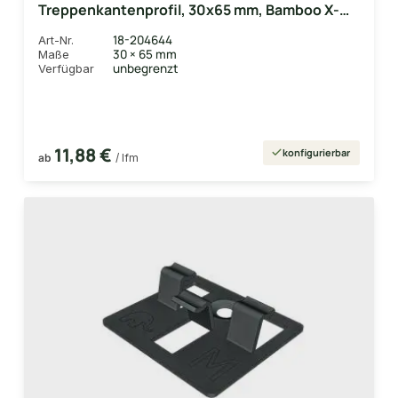
Treppenkantenprofil, 30x65 mm, Bamboo X-
treme®, glatt, geölt mit Woca
18-204644
Art-Nr.
30 × 65 mm
Maße
unbegrenzt
Verfügbar
11,88 €
konfigurierbar
ab
/ lfm