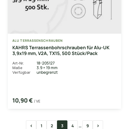
ALU TERRASSENSCHRAUBEN
KAHRS Terrassenbohrschrauben für Alu-UK
3,9x19 mm, V2A, TX15, 500 Stück/Pack
18-205127
Art-Nr.
3.9 × 19 mm
Maße
unbegrenzt
Verfügbar
10,90 €
/ VE
1
2
3
4
9
…
Seite
Seite
Seite
Seite
Seite