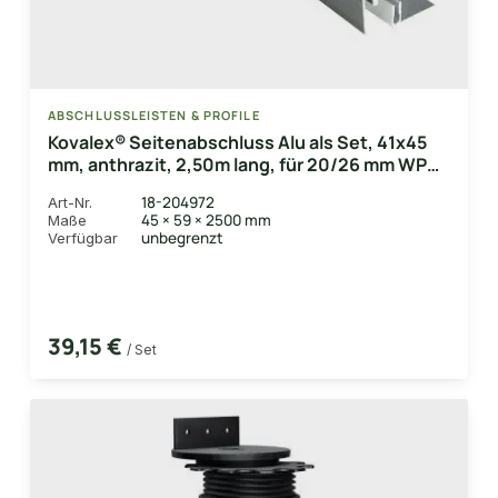
ABSCHLUSSLEISTEN & PROFILE
Kovalex® Seitenabschluss Alu als Set, 41x45
mm, anthrazit, 2,50m lang, für 20/26 mm WPC-
Dielen, inkl. Alu-Befestigungsprofil,
18-204972
Art-Nr.
kompatibel mit 12x63 mm Alu-UK
45 × 59 × 2500 mm
Maße
unbegrenzt
Verfügbar
39,15 €
/ Set