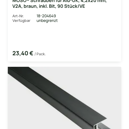
MOSO® Schrauben für Alu-UK, 4,2x20 mm,
V2A, braun, inkl. Bit, 90 Stück/VE
18-204649
Art-Nr.
unbegrenzt
Verfügbar
23,40 €
/ Pack.